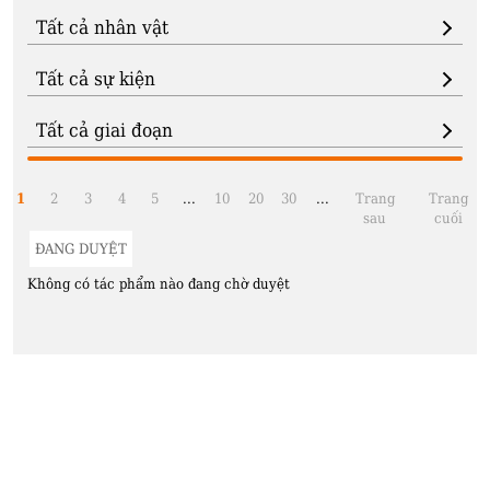
1
2
3
4
5
...
10
20
30
...
Trang
Trang
sau
cuối
ĐANG DUYỆT
Không có tác phẩm nào đang chờ duyệt