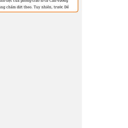
anh-liệt của phong-trào sĩ-tử Cần-Vương
ũng chấm dứt theo. Tuy nhiên, trước Đề
hám có hàng vạn người đã ngã gục vì
ranh-đấu cho sự mất còn của dân-tộc thì
au Đề Thám cũng còn có hàng vạn người
ác nối gót theo, tiếp tục hi-sinh cuộc đời
ho cách-mạng và vinh-quang của dân tộc,
uy rằng hình-thức đấu-tranh có khác hơn
hần nào...