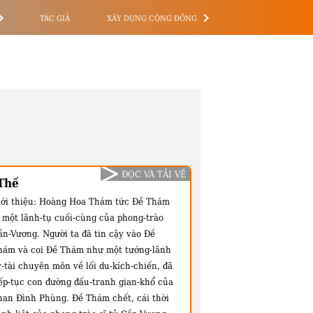
TÁC GIẢ
XÂY DỰNG CỘNG ĐỒNG
ĐỌC VÀ TẢI VỀ
Thế
ới thiệu:
Hoàng Hoa Thám tức Đề Thám
à một lãnh-tụ cuối-cùng của phong-trào
ần-Vương. Người ta đã tin cậy vào Đề
hám và coi Đề Thám như một tướng-lãnh
-tài chuyên môn về lối du-kích-chiến, đã
iếp-tục con đường đấu-tranh gian-khổ của
han Đình Phùng. Đề Thám chết, cái thời