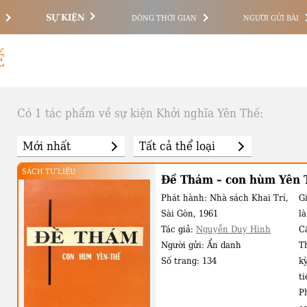
SỰ KIỆN
DÒNG THỜI GIAN
NGƯỜI GỬI BÀI
Ế
Có 1 tác phẩm về sự kiện Khởi nghĩa Yên Thế:
SÁCH TƯ LIỆU
Đề Thám – con hùm Yên 
Phát hành:
Nhà sách Khai Trí,
Gi
Sài Gòn, 1961
l
Tác giả:
Nguyễn Duy Hinh
C
Người gửi:
Ẩn danh
T
Số trang:
134
kỳ
t
P