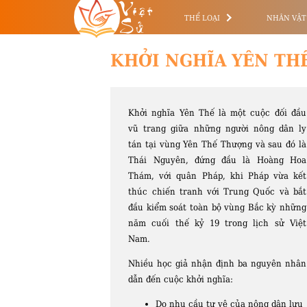
Việt
Sử
THỂ LOẠI
NHÂN VẬT
KHỞI NGHĨA YÊN TH
Khởi nghĩa Yên Thế là một cuộc đối đầu
vũ trang giữa những người nông dân ly
tán tại vùng Yên Thế Thượng và sau đó là
Thái Nguyên, đứng đầu là Hoàng Hoa
Thám, với quân Pháp, khi Pháp vừa kết
thúc chiến tranh với Trung Quốc và bắt
đầu kiểm soát toàn bộ vùng Bắc kỳ những
năm cuối thế kỷ 19 trong lịch sử Việt
Nam.
Nhiều học giả nhận định ba nguyên nhân
dẫn đến cuộc khởi nghĩa:
Do nhu cầu tự vệ của nông dân lưu