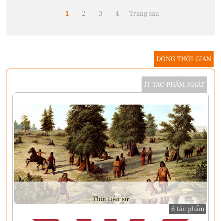
1
2
3
4
Trang sau
DÒNG THỜI GIAN
ÍT TÁC PHẨM NHẤT
Thời tiền sử
6 tác phẩm