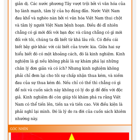
giản dị. Các nước phương Tây vượt trội bởi vì văn hóa của
họ lành mạnh, tâm lý của họ đúng đắn. Nước Việt Nam
đau khổ và nghèo nàn bởi vì văn hóa Việt Nam thui chột
và tâm lý người Việt Nam bệnh hoạn. Điều đó dĩ nhiên
chẳng có gì mới đối với bạn đọc và cũng chẳng có gì mới
đối với tôi, chúng ta đã biết từ khá lâu rồi. Có điều cái
biết bây giờ khác với cái biết của trước kia. Giữa hai sự
hiểu biết đó có một khoảng cách, đó là kinh nghiệm. Kinh
nghiệm là gì nếu không phải là sự khám phá lại những
chân lý đơn giản và có ích? Nhưng kinh nghiệm không
phải chỉ đem lại cho tôi sự chấp nhận thua kém, và niềm
đau của sự thua kém đó. Nếu chỉ có thế thì chẳng có gì
để nói và cuốn sách này không có lý do gì đề đến với độc
giả. Kinh nghiệm đó còn giúp tôi khám phá ra rằng Việt
Nam có thể tiến lên, tiến xa và tiến cao. Với điều kiện là
phải nghĩ lại mình. Đó là lý do ra đời của cuốn sách khiêm
nhường này.
GÓC NHÌN