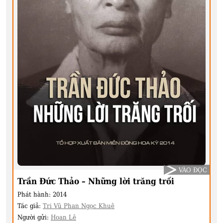
VÀO ĐỌC
Trần Đức Thảo – Những lời trăng trối
Phát hành:
2014
Tác giả:
Tri Vũ Phan Ngọc Khuê
Người gửi:
Hoan Lê