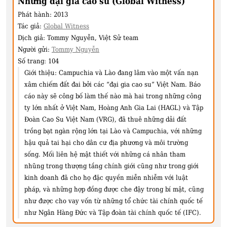
Những đại gia cao su (Global Witness)
Phát hành:
2013
Tác giả:
Global Witness
Dịch giả:
Tommy Nguyễn, Việt Sử team
Người gửi:
Tommy Nguyễn
Số trang:
104
Giới thiệu:
Campuchia và Lào đang lâm vào một vấn nạn
xâm chiếm đất đai bởi các “đại gia cao su” Việt Nam. Báo
cáo này sẽ công bố làm thế nào mà hai trong những công
ty lớn nhất ở Việt Nam, Hoàng Anh Gia Lai (HAGL) và Tập
Đoàn Cao Su Việt Nam (VRG), đã thuê những dải đất
trồng bạt ngàn rộng lớn tại Lào và Campuchia, với những
hậu quả tai hại cho dân cư địa phương và môi trường
sống. Mối liên hệ mật thiết với những cá nhân tham
nhũng trong thượng tầng chính giới cũng như trong giới
kinh doanh đã cho họ đặc quyền miễn nhiễm với luật
pháp, và những hợp đồng được che đậy trong bí mật, cũng
như được cho vay vốn từ những tổ chức tài chính quốc tế
như Ngân Hàng Đức và Tập đoàn tài chính quốc tế (IFC).