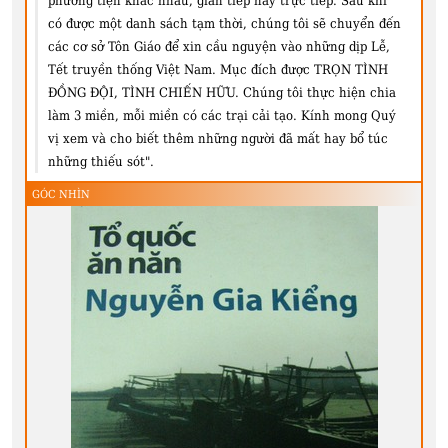
phương tiện khác nhau, gián tiếp hay trực tiếp. Sau khi
có được một danh sách tạm thời, chúng tôi sẽ chuyển đến
các cơ sở Tôn Giáo để xin cầu nguyện vào những dịp Lễ,
Tết truyền thống Việt Nam. Mục đích được TRỌN TÌNH
ĐỒNG ĐỘI, TÌNH CHIẾN HỮU. Chúng tôi thực hiện chia
làm 3 miền, mỗi miền có các trại cải tạo. Kính mong Quý
vị xem và cho biết thêm những người đã mất hay bổ túc
những thiếu sót".
GÓC NHÌN