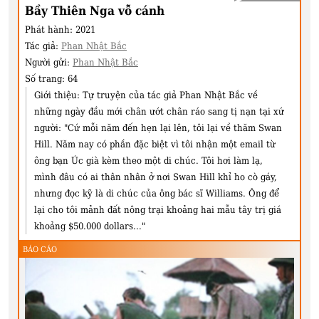
Bầy Thiên Nga vỗ cánh
Phát hành:
2021
Tác giả:
Phan Nhật Bắc
Người gửi:
Phan Nhật Bắc
Số trang:
64
Giới thiệu:
Tự truyện của tác giả Phan Nhật Bắc về
những ngày đầu mới chân ướt chân ráo sang tị nạn tại xứ
người: "Cứ mỗi năm đến hẹn lại lên, tôi lại về thăm Swan
Hill. Năm nay có phần đặc biệt vì tôi nhận một email từ
ông bạn Úc già kèm theo một di chúc. Tôi hơi làm lạ,
mình đâu có ai thân nhân ở nơi Swan Hill khỉ ho cò gáy,
nhưng đọc kỹ là di chúc của ông bác sĩ Williams. Ông để
lại cho tôi mảnh đất nông trại khoảng hai mẫu tây trị giá
khoảng $50.000 dollars..."
BÁO CÁO