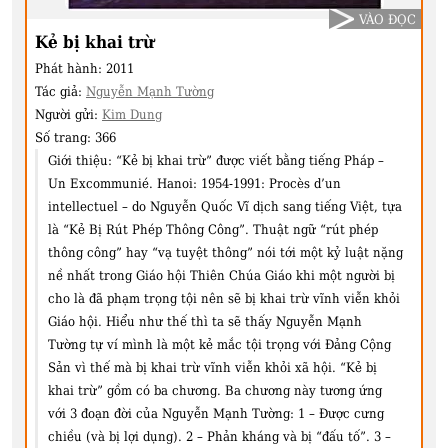
VÀO ĐỌC
Kẻ bị khai trừ
Phát hành:
2011
Tác giả:
Nguyễn Mạnh Tường
Người gửi:
Kim Dung
Số trang:
366
Giới thiệu:
“Kẻ bị khai trừ” được viết bằng tiếng Pháp –
Un Excommunié. Hanoi: 1954-1991: Procès d’un
intellectuel – do Nguyễn Quốc Vĩ dịch sang tiếng Việt, tựa
là “Kẻ Bị Rút Phép Thông Công”. Thuật ngữ “rút phép
thông công” hay “vạ tuyệt thông” nói tới một kỷ luật nặng
nề nhất trong Giáo hội Thiên Chúa Giáo khi một người bị
cho là đã phạm trọng tội nên sẽ bị khai trừ vĩnh viễn khỏi
Giáo hội. Hiểu như thế thì ta sẽ thấy Nguyễn Mạnh
Tường tự ví mình là một kẻ mắc tội trọng với Đảng Cộng
Sản vì thế mà bị khai trừ vĩnh viễn khỏi xã hội. “Kẻ bị
khai trừ” gồm có ba chương. Ba chương này tương ứng
với 3 đoạn đời của Nguyễn Mạnh Tường: 1 – Được cưng
chiều (và bị lợi dụng). 2 – Phản kháng và bị “đấu tố”. 3 –