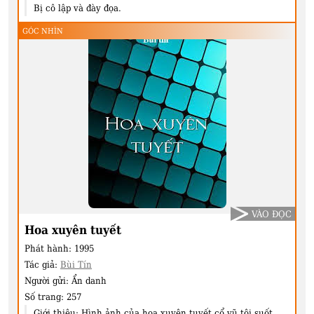
Bị cô lập và đày đọa.
GÓC NHÌN
VÀO ĐỌC
Hoa xuyên tuyết
Phát hành:
1995
Tác giả:
Bùi Tín
Người gửi:
Ẩn danh
Số trang:
257
Giới thiệu:
Hình ảnh của hoa xuyên tuyết cổ vũ tôi suốt