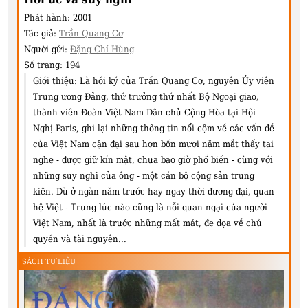
Phát hành:
2001
Tác giả:
Trần Quang Cơ
Người gửi:
Đặng Chí Hùng
Số trang:
194
Giới thiệu:
Là hồi ký của Trần Quang Cơ, nguyên Ủy viên
Trung ương Đảng, thứ trưởng thứ nhất Bộ Ngoại giao,
thành viên Đoàn Việt Nam Dân chủ Cộng Hòa tại Hội
Nghị Paris, ghi lại những thông tin nổi cộm về các vấn đề
của Việt Nam cận đại sau hơn bốn mươi năm mắt thấy tai
nghe - được giữ kín mật, chưa bao giờ phổ biến - cùng với
những suy nghĩ của ông - một cán bộ cộng sản trung
kiên. Dù ở ngàn năm trước hay ngay thời đương đại, quan
hệ Việt - Trung lúc nào cũng là nỗi quan ngại của người
Việt Nam, nhất là trước những mất mát, đe dọa về chủ
quyền và tài nguyên...
SÁCH TƯ LIỆU