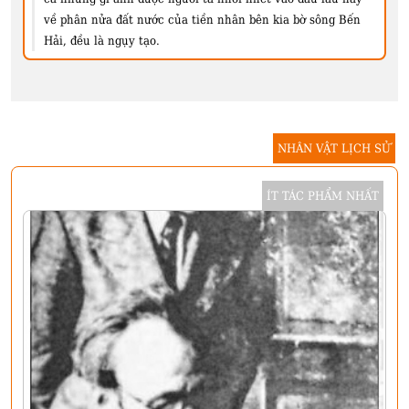
về phân nửa đất nước của tiền nhân bên kia bờ sông Bến
Hải, đều là ngụy tạo.
NHÂN VẬT LỊCH SỬ
ÍT TÁC PHẨM NHẤT