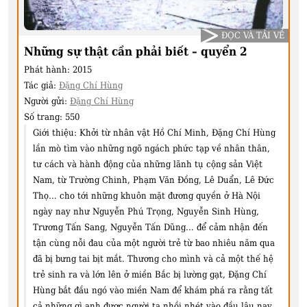
ĐỌC VÀ TẢI VỀ
Những sự thật cần phải biết – quyển 2
Phát hành:
2015
Tác giả:
Đặng Chí Hùng
Người gửi:
Đặng Chí Hùng
Số trang:
550
Giới thiệu:
Khởi từ nhân vật Hồ Chí Minh, Đặng Chí Hùng
lần mò tìm vào những ngõ ngách phức tạp về nhân thân,
tư cách và hành động của những lãnh tụ cộng sản Việt
Nam, từ Trường Chinh, Phạm Văn Đồng, Lê Duẩn, Lê Đức
Thọ… cho tới những khuôn mặt đương quyền ở Hà Nội
ngày nay như Nguyễn Phú Trọng, Nguyễn Sinh Hùng,
Trương Tấn Sang, Nguyễn Tấn Dũng… để cảm nhận đến
tận cùng nỗi đau của một người trẻ từ bao nhiêu năm qua
đã bị bưng tai bịt mắt. Thương cho mình và cả một thế hệ
trẻ sinh ra và lớn lên ở miền Bắc bị lường gạt, Đặng Chí
Hùng bắt đầu ngó vào miền Nam để khám phá ra rằng tất
cả những gì anh được người ta nhồi nhét vào đầu lâu nay