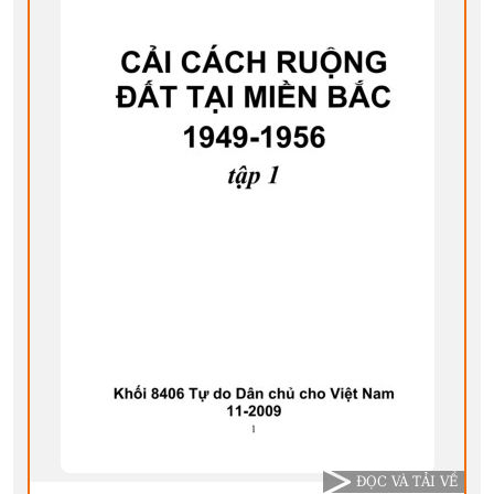
ĐỌC VÀ TẢI VỀ