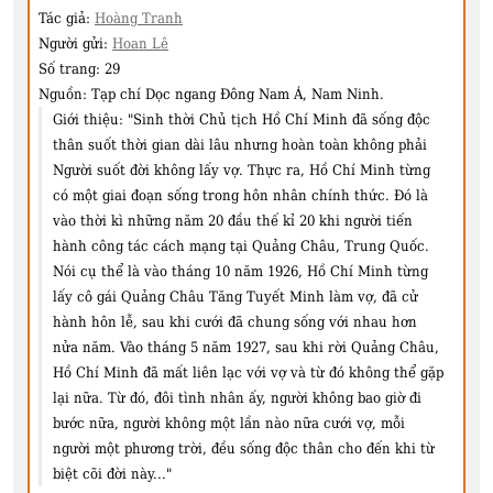
Tác giả:
Hoàng Tranh
Người gửi:
Hoan Lê
Số trang:
29
Nguồn:
Tạp chí Dọc ngang Đông Nam Á, Nam Ninh.
Giới thiệu:
"Sinh thời Chủ tịch Hồ Chí Minh đã sống độc
thân suốt thời gian dài lâu nhưng hoàn toàn không phải
Người suốt đời không lấy vợ. Thực ra, Hồ Chí Minh từng
có một giai đoạn sống trong hôn nhân chính thức. Đó là
vào thời kì những năm 20 đầu thế kỉ 20 khi người tiến
hành công tác cách mạng tại Quảng Châu, Trung Quốc.
Nói cụ thể là vào tháng 10 năm 1926, Hồ Chí Minh từng
lấy cô gái Quảng Châu Tăng Tuyết Minh làm vợ, đã cử
hành hôn lễ, sau khi cưới đã chung sống với nhau hơn
nửa năm. Vào tháng 5 năm 1927, sau khi rời Quảng Châu,
Hồ Chí Minh đã mất liên lạc với vợ và từ đó không thể gặp
lại nữa. Từ đó, đôi tình nhân ấy, người không bao giờ đi
bước nữa, người không một lần nào nữa cưới vợ, mỗi
người một phương trời, đều sống độc thân cho đến khi từ
biệt cõi đời này..."