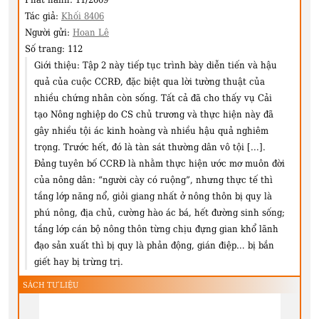
Tác giả:
Khối 8406
Người gửi:
Hoan Lê
Số trang:
112
Giới thiệu:
Tập 2 này tiếp tục trình bày diễn tiến và hậu
quả của cuộc CCRĐ, đặc biệt qua lời tường thuật của
nhiều chứng nhân còn sống. Tất cả đã cho thấy vụ Cải
tạo Nông nghiệp do CS chủ trương và thực hiện này đã
gây nhiều tội ác kinh hoàng và nhiều hậu quả nghiêm
trọng. Trước hết, đó là tàn sát thường dân vô tội [...].
Đảng tuyên bố CCRĐ là nhằm thực hiện ước mơ muôn đời
của nông dân: “người cày có ruộng”, nhưng thực tế thì
tầng lớp năng nổ, giỏi giang nhất ở nông thôn bị quy là
phú nông, địa chủ, cường hào ác bá, hết đường sinh sống;
tầng lớp cán bộ nông thôn từng chịu đựng gian khổ lãnh
đạo sản xuất thì bị quy là phản động, gián điệp… bị bắn
giết hay bị trừng trị.
SÁCH TƯ LIỆU