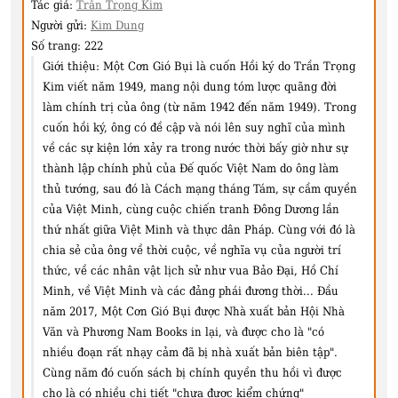
Tác giả:
Trần Trọng Kim
Người gửi:
Kim Dung
Số trang:
222
Giới thiệu:
Một Cơn Gió Bụi là cuốn Hồi ký do Trần Trọng
Kim viết năm 1949, mang nội dung tóm lược quãng đời
làm chính trị của ông (từ năm 1942 đến năm 1949). Trong
cuốn hồi ký, ông có đề cập và nói lên suy nghĩ của mình
về các sự kiện lớn xảy ra trong nước thời bấy giờ như sự
thành lập chính phủ của Đế quốc Việt Nam do ông làm
thủ tướng, sau đó là Cách mạng tháng Tám, sự cầm quyền
của Việt Minh, cùng cuộc chiến tranh Đông Dương lần
thứ nhất giữa Việt Minh và thực dân Pháp. Cùng với đó là
chia sẻ của ông về thời cuộc, về nghĩa vụ của người trí
thức, về các nhân vật lịch sử như vua Bảo Đại, Hồ Chí
Minh, về Việt Minh và các đảng phái đương thời... Đầu
năm 2017, Một Cơn Gió Bụi được Nhà xuất bản Hội Nhà
Văn và Phương Nam Books in lại, và được cho là "có
nhiều đoạn rất nhạy cảm đã bị nhà xuất bản biên tập".
Cùng năm đó cuốn sách bị chính quyền thu hồi vì được
cho là có nhiều chi tiết "chưa được kiểm chứng"