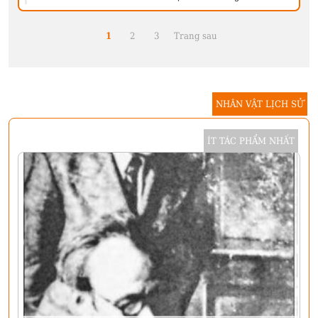
1
2
3
Trang sau
NHÂN VẬT LỊCH SỬ
ÍT TÁC PHẨM NHẤT