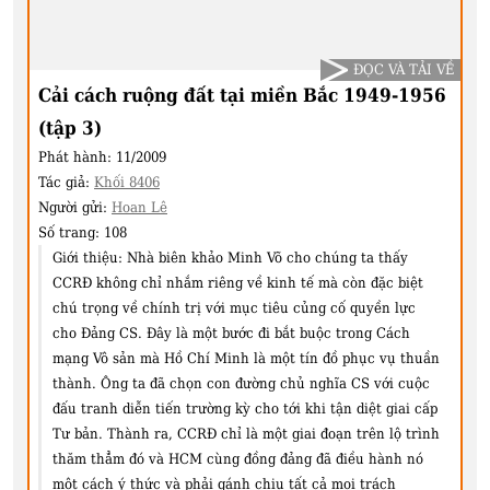
ĐỌC VÀ TẢI VỀ
Cải cách ruộng đất tại miền Bắc 1949-1956
(tập 3)
Phát hành:
11/2009
Tác giả:
Khối 8406
Người gửi:
Hoan Lê
Số trang:
108
Giới thiệu:
Nhà biên khảo Minh Võ cho chúng ta thấy
CCRĐ không chỉ nhắm riêng về kinh tế mà còn đặc biệt
chú trọng về chính trị với mục tiêu củng cố quyền lực
cho Đảng CS. Đây là một bước đi bắt buộc trong Cách
mạng Vô sản mà Hồ Chí Minh là một tín đồ phục vụ thuần
thành. Ông ta đã chọn con đường chủ nghĩa CS với cuộc
đấu tranh diễn tiến trường kỳ cho tới khi tận diệt giai cấp
Tư bản. Thành ra, CCRĐ chỉ là một giai đoạn trên lộ trình
thăm thẳm đó và HCM cùng đồng đảng đã điều hành nó
một cách ý thức và phải gánh chịu tất cả mọi trách