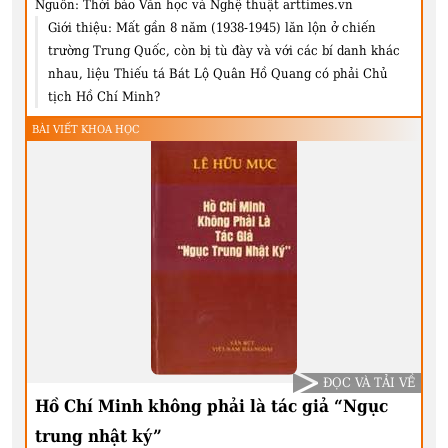
Nguồn:
Thời báo Văn học và Nghệ thuật arttimes.vn
Giới thiệu:
Mất gần 8 năm (1938-1945) lăn lộn ở chiến
trường Trung Quốc, còn bị tù đày và với các bí danh khác
nhau, liệu Thiếu tá Bát Lộ Quân Hồ Quang có phải Chủ
tịch Hồ Chí Minh?
BÀI VIẾT KHOA HỌC
ĐỌC VÀ TẢI VỀ
Hồ Chí Minh không phải là tác giả “Ngục
trung nhật ký”