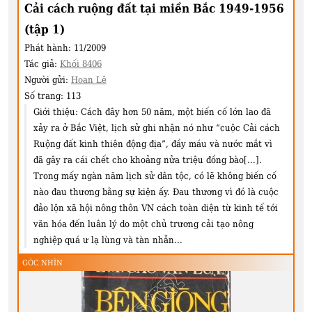
Cải cách ruộng đất tại miền Bắc 1949-1956
(tập 1)
Phát hành:
11/2009
Tác giả:
Khối 8406
Người gửi:
Hoan Lê
Số trang:
113
Giới thiệu:
Cách đây hơn 50 năm, một biến cố lớn lao đã
xảy ra ở Bắc Việt, lịch sử ghi nhận nó như “cuộc Cải cách
Ruộng đất kinh thiên động địa”, đầy máu và nước mắt vì
đã gây ra cái chết cho khoảng nửa triệu đồng bào[...].
Trong mấy ngàn năm lịch sử dân tộc, có lẽ không biến cố
nào đau thương bằng sự kiện ấy. Đau thương vì đó là cuộc
đảo lộn xã hội nông thôn VN cách toàn diện từ kinh tế tới
văn hóa đến luân lý do một chủ trương cải tạo nông
nghiệp quá ư lạ lùng và tàn nhẫn...
GÓC NHÌN