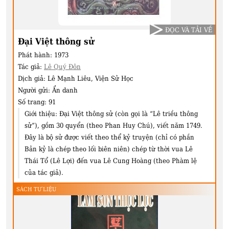
ĐỌC VÀ TẢI VỀ
Đại Việt thông sử
Phát hành:
1973
Tác giả:
Lê Quý Đôn
Dịch giả:
Lê Mạnh Liêu, Viện Sử Học
Người gửi:
Ẩn danh
Số trang:
91
Giới thiệu:
Đại Việt thông sử (còn gọi là “Lê triều thông
sử”), gồm 30 quyển (theo Phan Huy Chú), viết năm 1749.
Đây là bộ sử được viết theo thể kỷ truyện (chỉ có phần
Bản kỷ là chép theo lối biên niên) chép từ thời vua Lê
Thái Tổ (Lê Lợi) đến vua Lê Cung Hoàng (theo Phàm lệ
của tác giả).
SÁCH TƯ LIỆU