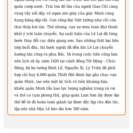
quân cướp nước. Trái tim đỏ lửa của người Giao Chỉ càng
vùng vẫy nổi dậy, vó ngựa xéo giày của giặc Minh càng
hung hăng dập tắt. Con rồng Đại Việt tưởng như chỉ còn
thoi thóp hơi tàn. Thế nhưng, vạn sự mưu toan khó thoát
khỏi ý trời luân chuyển. Sự xuất hiện của Lê Lợi đã từng
bước thay đổi cục diện giang sơn. Sau những thất bại liên
tiếp buổi đầu, thì bước ngoặt đã đến khi Lê Lợi chuyển
hướng tấn công ra phía Bắc. Và trong cuộc tiến công làm
nên lịch sử ấy, năm 1426 tại cánh đồng Tốt Động – Chúc
Động, bộ ba tướng Đinh Lễ, Nguyễn Xí, Lý Triện đã phối
hợp chỉ huy 6,000 quân Thiết Đột đánh bại gần chục vạn
quân Minh, tạo nên một kỳ tích vô tiền khoáng hậu,
khiến quân Minh tổn hao lực lượng nghiêm trọng và rơi
và thế co cụm phòng thủ, giúp quân Lam Sơn lấy được đại
thế để từ đó hoàn toàn giành lại được độc lập cho dân tộc,
lập nên nhà Hậu Lê kéo dài hơn 300 năm.