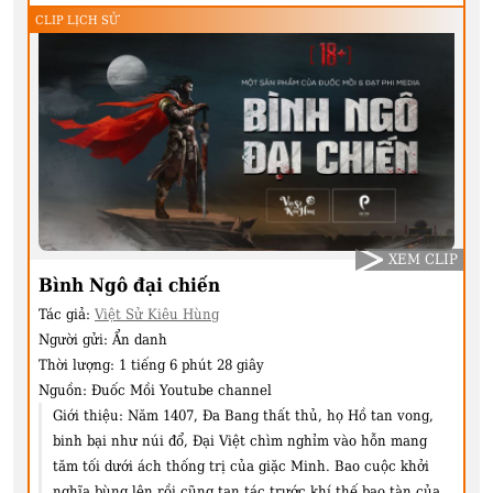
CLIP LỊCH SỬ
XEM CLIP
Bình Ngô đại chiến
Tác giả:
Việt Sử Kiêu Hùng
Người gửi:
Ẩn danh
Thời lượng:
1 tiếng 6 phút 28 giây
Nguồn:
Đuốc Mồi Youtube channel
Giới thiệu:
Năm 1407, Đa Bang thất thủ, họ Hồ tan vong,
binh bại như núi đổ, Đại Việt chìm nghỉm vào hỗn mang
tăm tối dưới ách thống trị của giặc Minh. Bao cuộc khởi
nghĩa bùng lên rồi cũng tan tác trước khí thế bạo tàn của