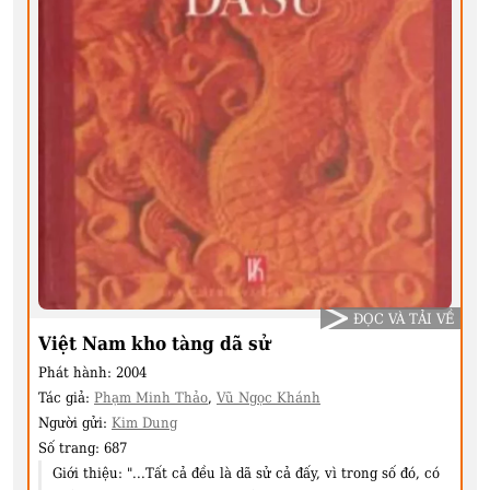
ĐỌC VÀ TẢI VỀ
Việt Nam kho tàng dã sử
Phát hành:
2004
Tác giả:
Phạm Minh Thảo
,
Vũ Ngọc Khánh
Người gửi:
Kim Dung
Số trang:
687
Giới thiệu:
"...Tất cả đều là dã sử cả đấy, vì trong số đó, có