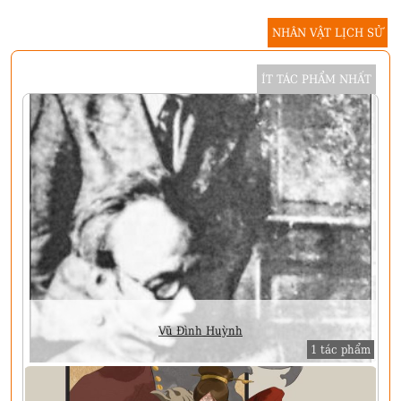
NHÂN VẬT LỊCH SỬ
ÍT TÁC PHẨM NHẤT
Vũ Đình Huỳnh
1 tác phẩm