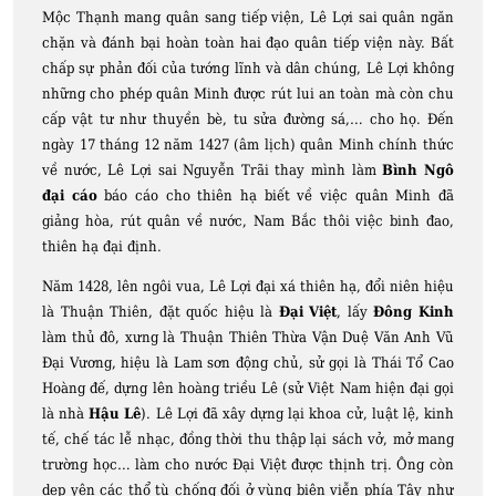
Mộc Thạnh mang quân sang tiếp viện, Lê Lợi sai quân ngăn
chặn và đánh bại hoàn toàn hai đạo quân tiếp viện này. Bất
chấp sự phản đối của tướng lĩnh và dân chúng, Lê Lợi không
những cho phép quân Minh được rút lui an toàn mà còn chu
cấp vật tư như thuyền bè, tu sửa đường sá,… cho họ. Đến
ngày 17 tháng 12 năm 1427 (âm lịch) quân Minh chính thức
về nước, Lê Lợi sai Nguyễn Trãi thay mình làm
Bình Ngô
đại cáo
báo cáo cho thiên hạ biết về việc quân Minh đã
giảng hòa, rút quân về nước, Nam Bắc thôi việc binh đao,
thiên hạ đại định.
Năm 1428, lên ngôi vua, Lê Lợi đại xá thiên hạ, đổi niên hiệu
là Thuận Thiên, đặt quốc hiệu là
Đại Việt
, lấy
Đông Kinh
làm thủ đô, xưng là Thuận Thiên Thừa Vận Duệ Văn Anh Vũ
Đại Vương, hiệu là Lam sơn động chủ, sử gọi là Thái Tổ Cao
Hoàng đế, dựng lên hoàng triều Lê (sử Việt Nam hiện đại gọi
là nhà
Hậu Lê
). Lê Lợi đã xây dựng lại khoa cử, luật lệ, kinh
tế, chế tác lễ nhạc, đồng thời thu thập lại sách vở, mở mang
trường học… làm cho nước Đại Việt được thịnh trị. Ông còn
dẹp yên các thổ tù chống đối ở vùng biên viễn phía Tây như