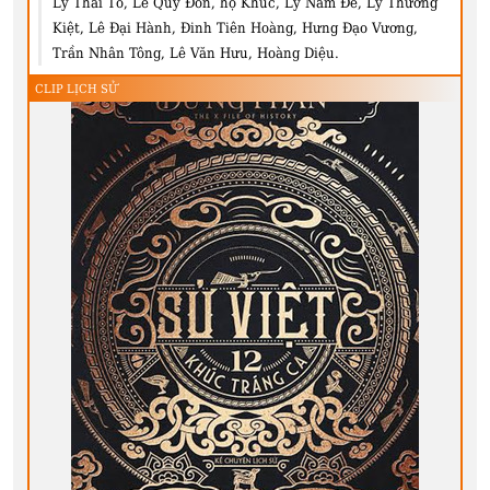
Lý Thái Tổ, Lê Quý Đôn, họ Khúc, Lý Nam Đế, Lý Thường
Kiệt, Lê Đại Hành, Đinh Tiên Hoàng, Hưng Đạo Vương,
Trần Nhân Tông, Lê Văn Hưu, Hoàng Diệu.
CLIP LỊCH SỬ