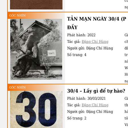
cu
ng
t
GÓC NHÌN
TẢN MẠN NGÀY 30/4 (P
n
ĐẦY￼
s
th
Phát hành:
2022
Gi
Tác giả:
Đặng Chí Hùng
c
Người gửi:
Đặng Chí Hùng
đ
Số trang:
4
tr
n
Wo
Hu
n
đ
GÓC NHÌN
30/4 – Lấy gì để tự hào?
S
Phát hành:
30/03/2021
Gi
H
Tác giả:
Đặng Chí Hùng
th
h
Người gửi:
Đặng Chí Hùng
hà
th
Số trang:
2
t
v
V
c