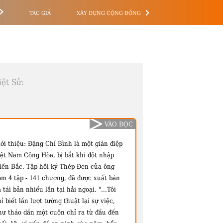
TÁC GIẢ
XÂY DỰNG CỘNG ĐỒNG
ệt Sử:
VÀO ĐỌC
ới thiệu:
Đặng Chí Bình là một gián điệp
iệt Nam Cộng Hòa, bị bắt khi đột nhập
iền Bắc. Tập hồi ký Thép Đen của ông
ồm 4 tập - 141 chương, đã được xuất bản
 tái bản nhiều lần tại hải ngoại. "...Tôi
ỉ biết lần lượt tường thuật lại sự việc,
hư tháo dần một cuộn chỉ ra từ đầu đến