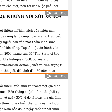
ối. Và, vì vấn đề an ninh cùa năm, bẩy
ười đặc biệt, nên tôi bắt buộc phải đổi
ên và địa điểm sống ở trong nước cũng
VÀO ĐỌC
 2): NHỮNG NỖI XÓT XA ĐỌA
hư ở hải ngoại. Cũng từ ý thức tôn trọng
ự thật, kính mong quý vị thông cảm và tha
ứ..."
ới thiệu:
...Thảm kịch của miền nam
hưa dừng lại ở cướp ngày mà nó trực tiếp
ẩy người dân vào một thảm kịch khác:
ên biển đông. Tập tài liệu ấn hành vào
ăm 2000, mang tựa đề “The State of the
rld’s Refugees 2000, 50 years of
manitarian Action”, viết về tình trạng tị
ạn thế giới, để đánh dấu 50 năm hoạt
VÀO ĐỌC
ộng nhân đạo của Liên Hiệp Quốc, Bà
adako Ogata, Cao Ủy Trưởng Tị Nạn Liên
ới thiệu:
Vốn sinh ra trong một gia đình
iệp Quốc, đã nói về lòng can trường của
uộc “Bên thắng cuộc”, lẽ ra tôi phải tự
àng triệu người tị nạn và lánh nạn trên
o về ngày 30/4 vì đó là ngày mà gia đình
ế giới đã mất tất cả, ngoại trừ niềm hy
ôi thuộc phe chiến thắng, ngày mà ĐCS
ọng, và đã vượt qua biết bao thử thách và
iệt Nam bảo đó là ngày thống nhất vinh
hông gai để đi tìm con đường sống. Bà