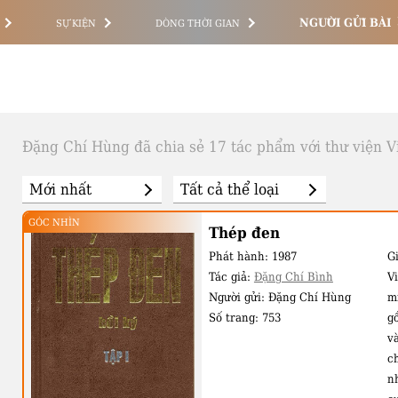
NGƯỜI GỬI BÀI
SỰ KIỆN
DÒNG THỜI GIAN
Đặng Chí Hùng đã chia sẻ 17 tác phẩm với thư viện Vi
GÓC NHÌN
Thép đen
Phát hành:
1987
Gi
Tác giả:
Đặng Chí Bình
V
Người gửi:
Đặng Chí Hùng
m
Số trang:
753
g
và
ch
n