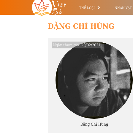
Việt
Sử
THỂ LOẠI
NHÂN VẬT
ĐẶNG CHÍ HÙNG
Ngày tham gia:
20/02/2021
Đặng Chí Hùng