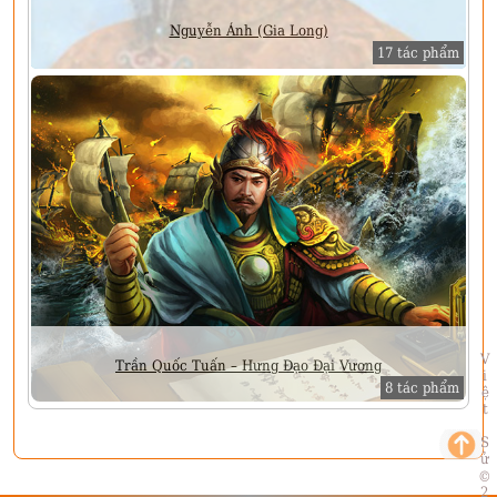
Nguyễn Ánh (Gia Long)
17 tác phẩm
Việt Sử
Trần Quốc Tuấn – Hưng Đạo Đại Vương
8 tác phẩm
©