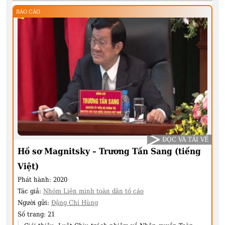
BÁO CÁO
ĐỌC VÀ TẢI VỀ
Hồ sơ Magnitsky – Trương Tấn Sang (tiếng
Việt)
Phát hành:
2020
Tác giả:
Nhóm Liên minh toàn dân tố cáo
Người gửi:
Đặng Chí Hùng
Số trang:
21