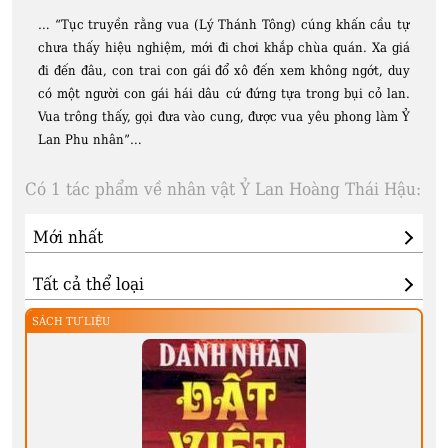
… “Tục truyền rằng vua (Lý Thánh Tông) cúng khấn cầu tự
chưa thấy hiệu nghiệm, mới đi chơi khắp chùa quán. Xa giá
đi đến đâu, con trai con gái đổ xô đến xem không ngớt, duy
có một người con gái hái dâu cứ đứng tựa trong bụi cỏ lan.
Vua trông thấy, gọi đưa vào cung, được vua yêu phong làm Ỷ
Lan Phu nhân”…
Có 1 tác phẩm về nhân vật Ỷ Lan Hoàng Thái Hậu:
SÁCH TƯ LIỆU