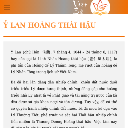
Việt
Sử
Ỷ LAN HOÀNG THÁI HẬU
Ỷ Lan (chữ Hán: 倚蘭, 7 tháng 4, 1044 – 24 tháng 8, 1117)
hay còn gọi là Linh Nhân Hoàng thái hậu (靈仁皇太后), là
phi tần của Hoàng đế Lý Thánh Tông, mẹ ruột của hoàng đế
Lý Nhân Tông trong lịch sử Việt Nam.
Bà đã hai lần đăng đàn nhiếp chính, khiến đất nước dưới
triều triều Lý được hưng thịnh, những đóng góp cho hoàng
triều nhà Lý nhất là về Phật giáo và tài năng trị nước của bà
đều được sử gia khen ngợi và tán dương. Tuy vậy, để có thể
có quyền hành nhiếp chính đất nước, bà đã mưu kế dựa vào
Lý Thường Kiệt, phế truất và sát hại Thái hậu nhiếp chính
tiền nhiệm là Thượng Dương Hoàng thái hậu. Việc làm này