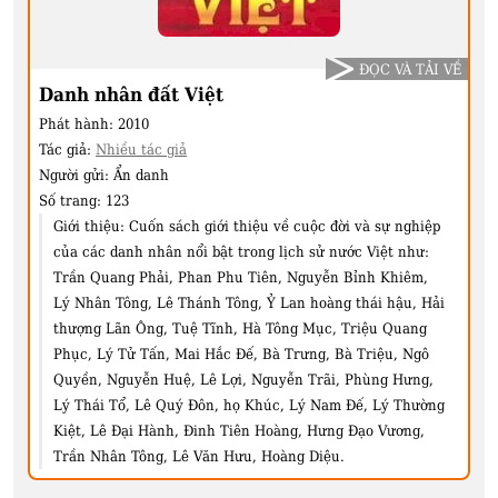
ĐỌC VÀ TẢI VỀ
Danh nhân đất Việt
Phát hành:
2010
Tác giả:
Nhiều tác giả
Người gửi:
Ẩn danh
Số trang:
123
Giới thiệu:
Cuốn sách giới thiệu về cuộc đời và sự nghiệp
của các danh nhân nổi bật trong lịch sử nước Việt như:
Trần Quang Phải, Phan Phu Tiên, Nguyễn Bỉnh Khiêm,
Lý Nhân Tông, Lê Thánh Tông, Ỷ Lan hoàng thái hậu, Hải
thượng Lãn Ông, Tuệ Tĩnh, Hà Tông Mục, Triệu Quang
Phục, Lý Tử Tấn, Mai Hắc Đế, Bà Trưng, Bà Triệu, Ngô
Quyền, Nguyễn Huệ, Lê Lợi, Nguyễn Trãi, Phùng Hưng,
Lý Thái Tổ, Lê Quý Đôn, họ Khúc, Lý Nam Đế, Lý Thường
Kiệt, Lê Đại Hành, Đinh Tiên Hoàng, Hưng Đạo Vương,
Trần Nhân Tông, Lê Văn Hưu, Hoàng Diệu.