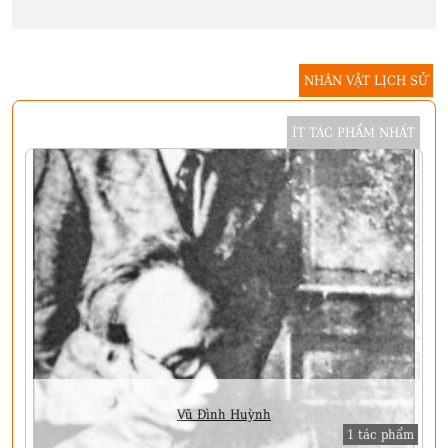
NHÂN VẬT LỊCH SỬ
ÍT TÁC PHẨM NHẤT
Vũ Đình Huỳnh
1 tác phẩm