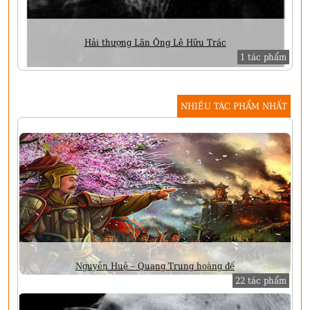
Hải thượng Lãn Ông Lê Hữu Trác
1 tác phẩm
NHIỀU TÁC PHẨM NHẤT
Nguyễn Huệ – Quang Trung hoàng đế
22 tác phẩm