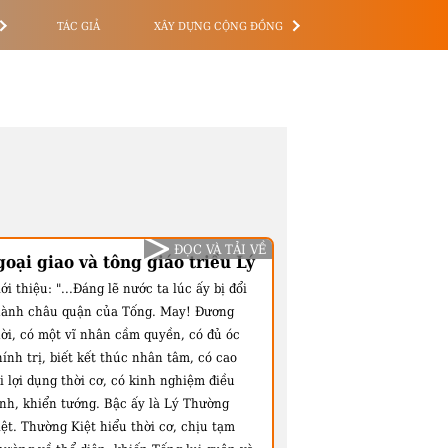
TÁC GIẢ
XÂY DỰNG CỘNG ĐỒNG
ĐỌC VÀ TẢI VỀ
oại giao và tông giáo triều Lý
ới thiệu:
"...Đáng lẽ nước ta lúc ấy bị đổi
hành châu quận của Tống. May! Đương
hời, có một vĩ nhân cầm quyền, có đủ óc
ính trị, biết kết thúc nhân tâm, có cao
i lợi dụng thời cơ, có kinh nghiệm điều
inh, khiển tướng. Bậc ấy là Lý Thường
ệt. Thường Kiệt hiểu thời cơ, chịu tạm