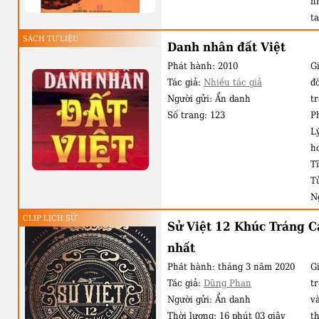
n
t
bi
SÁCH TƯ LIỆU
Danh nhân đất Việt
l
Phát hành:
2010
Gi
C
Tác giả:
Nhiều tác giả
đ
dò
Người gửi:
Ẩn danh
t
đ
Số trang:
123
P
k
L
m
h
vi
T
nư
T
C
N
T
CLIP LỊCH SỬ
Sử Việt 12 Khúc Tráng Ca
h
nhất
Đ
V
Phát hành:
tháng 3 năm 2020
Gi
H
Tác giả:
Dũng Phan
t
Người gửi:
Ẩn danh
v
Thời lượng:
16 phút 03 giây
t