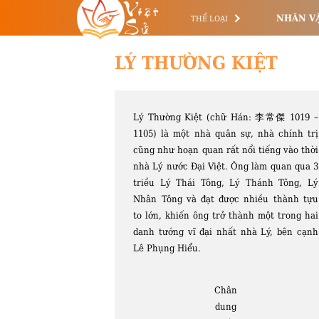
Việt
Sử
NHÂN V
THỂ LOẠI
LÝ THƯỜNG KIỆT
Lý Thường Kiệt (chữ Hán: 李常傑 1019 –
1105) là một nhà quân sự, nhà chính trị
cũng như hoạn quan rất nổi tiếng vào thời
nhà Lý nước Đại Việt. Ông làm quan qua 3
triều Lý Thái Tông, Lý Thánh Tông, Lý
Nhân Tông và đạt được nhiều thành tựu
to lớn, khiến ông trở thành một trong hai
danh tướng vĩ đại nhất nhà Lý, bên cạnh
Lê Phụng Hiểu.
Chân
dung