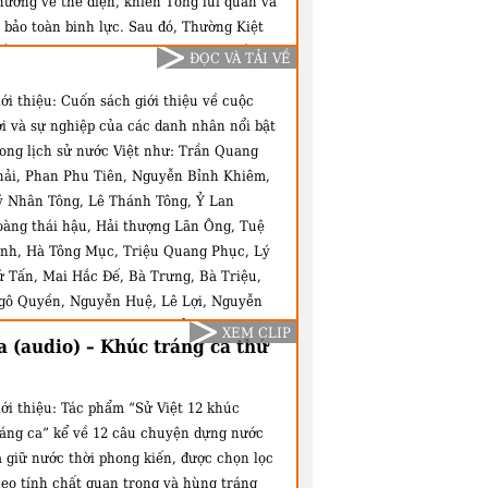
hường về thể diện, khiến Tống lui quân và
a bảo toàn binh lực. Sau đó, Thường Kiệt
ết dùng ngoại giao dựa vào binh lực ấy
ĐỌC VÀ TẢI VỀ
àm hậu thuẫn, mà đòi được đất đã mất.
ới thiệu:
Cuốn sách giới thiệu về cuộc
uối cùng không những Tống không dám
ời và sự nghiệp của các danh nhân nổi bật
m ngó cõi ta, mà bắc thùy nước Việt lại
rong lịch sử nước Việt như: Trần Quang
ược khuếch trương và củng cố. Đó là một
hải, Phan Phu Tiên, Nguyễn Bỉnh Khiêm,
ỳ công của Lý Thường Kiệt. Nhưng còn
ý Nhân Tông, Lê Thánh Tông, Ỷ Lan
ột kỳ công khác, đương thời không kém
oàng thái hậu, Hải thượng Lãn Ông, Tuệ
ệc trên, mà đối với vận mệnh tương lai
ĩnh, Hà Tông Mục, Triệu Quang Phục, Lý
ớc ta, lại còn to hơn nữa. Ấy là việc đánh
ử Tấn, Mai Hắc Đế, Bà Trưng, Bà Triệu,
hiêm Thành..."
gô Quyền, Nguyễn Huệ, Lê Lợi, Nguyễn
rãi, Phùng Hưng, Lý Thái Tổ, Lê Quý Đôn,
XEM CLIP
 (audio) – Khúc tráng ca thứ
ọ Khúc, Lý Nam Đế, Lý Thường Kiệt, Lê
ại Hành, Đinh Tiên Hoàng, Hưng Đạo
ương, Trần Nhân Tông, Lê Văn Hưu,
ới thiệu:
Tác phẩm “Sử Việt 12 khúc
oàng Diệu.
ráng ca” kể về 12 câu chuyện dựng nước
à giữ nước thời phong kiến, được chọn lọc
heo tính chất quan trọng và hùng tráng