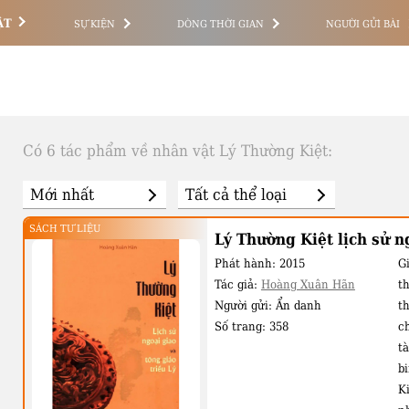
ẬT
SỰ KIỆN
DÒNG THỜI GIAN
NGƯỜI GỬI BÀI
Có 6 tác phẩm về nhân vật Lý Thường Kiệt:
SÁCH TƯ LIỆU
Lý Thường Kiệt lịch sử ng
Phát hành:
2015
Gi
Tác giả:
Hoàng Xuân Hãn
t
Người gửi:
Ẩn danh
t
Số trang:
358
ch
tà
b
Ki