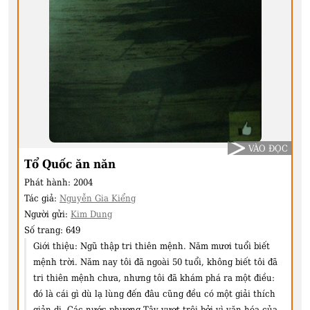
VÀO ĐỌC
Tổ Quốc ăn năn
Phát hành:
2004
Tác giả:
Nguyễn Gia Kiểng
Người gửi:
Kim Dung
Số trang:
649
Giới thiệu:
Ngũ thập tri thiên mệnh. Năm mươi tuổi biết
mệnh trời. Năm nay tôi đã ngoài 50 tuổi, không biết tôi đã
tri thiên mệnh chưa, nhưng tôi đã khám phá ra một điều:
đó là cái gì dù lạ lùng đến đâu cũng đều có một giải thích
giản dị. Các nước phương Tây vượt trội bởi vì văn hóa của