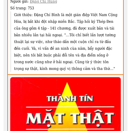
Người gửi:
Đặng Chí Hùng
Số trang:
753
Giới thiệu:
Đặng Chí Bình là một gián điệp Việt Nam Cộng
Hòa, bị bắt khi đột nhập miền Bắc. Tập hồi ký Thép Đen
của ông gồm 4 tập - 141 chương, đã được xuất bản và tái
bản nhiều lần tại hải ngoại. "...Tôi chỉ biết lần lượt tường
thuật lại sự việc, như tháo dần một cuộn chỉ ra từ đầu
đến cuối. Và, vì vấn đề an ninh cùa năm, bẩy người đặc
biệt, nên tôi bắt buộc phải đổi tên và địa điểm sống ở
trong nước cũng như ở hải ngoại. Cũng từ ý thức tôn
trọng sự thật, kính mong quý vị thông cảm và tha thứ..."