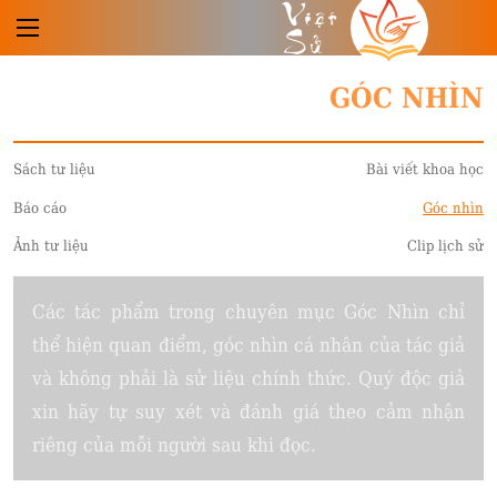
Việt
Sử
GÓC NHÌN
Sách tư liệu
Bài viết khoa học
Báo cáo
Góc nhìn
Ảnh tư liệu
Clip lịch sử
Các tác phẩm trong chuyên mục Góc Nhìn chỉ
thể hiện quan điểm, góc nhìn cá nhân của tác giả
và không phải là sử liệu chính thức. Quý độc giả
xin hãy tự suy xét và đánh giá theo cảm nhận
riêng của mỗi người sau khi đọc.