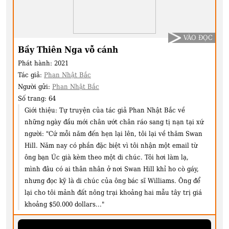
VÀO ĐỌC
Bầy Thiên Nga vỗ cánh
Phát hành:
2021
Tác giả:
Phan Nhật Bắc
Người gửi:
Phan Nhật Bắc
Số trang:
64
Giới thiệu:
Tự truyện của tác giả Phan Nhật Bắc về
những ngày đầu mới chân ướt chân ráo sang tị nạn tại xứ
người: "Cứ mỗi năm đến hẹn lại lên, tôi lại về thăm Swan
Hill. Năm nay có phần đặc biệt vì tôi nhận một email từ
ông bạn Úc già kèm theo một di chúc. Tôi hơi làm lạ,
mình đâu có ai thân nhân ở nơi Swan Hill khỉ ho cò gáy,
nhưng đọc kỹ là di chúc của ông bác sĩ Williams. Ông để
lại cho tôi mảnh đất nông trại khoảng hai mẫu tây trị giá
khoảng $50.000 dollars..."