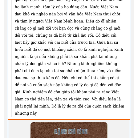
họ lành mạnh, tâm lý của họ đúng đắn. Nước Việt Nam
đau khổ và nghèo nàn bởi vì văn hóa Việt Nam thui chột
và tâm lý người Việt Nam bệnh hoạn. Điều đó dĩ nhiên
chẳng có gì mới đối với bạn đọc và cũng chẳng có gì mới
đối với tôi, chúng ta đã biết từ khá lâu rồi. Có điều cái
biết bây giờ khác với cái biết của trước kia. Giữa hai sự
hiểu biết đó có một khoảng cách, đó là kinh nghiệm. Kinh
nghiệm là gì nếu không phải là sự khám phá lại những
chân lý đơn giản và có ích? Nhưng kinh nghiệm không
phải chỉ đem lại cho tôi sự chấp nhận thua kém, và niềm
đau của sự thua kém đó. Nếu chỉ có thế thì chẳng có gì
để nói và cuốn sách này không có lý do gì đề đến với độc
giả. Kinh nghiệm đó còn giúp tôi khám phá ra rằng Việt
Nam có thể tiến lên, tiến xa và tiến cao. Với điều kiện là
phải nghĩ lại mình. Đó là lý do ra đời của cuốn sách khiêm
nhường này.