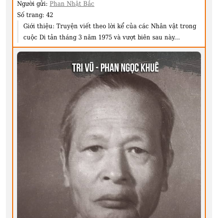
Người gửi:
Phan Nhật Bắc
Số trang:
42
Giới thiệu:
Truyện viết theo lời kể của các Nhân vật trong
cuộc Di tản tháng 3 năm 1975 và vượt biên sau này...