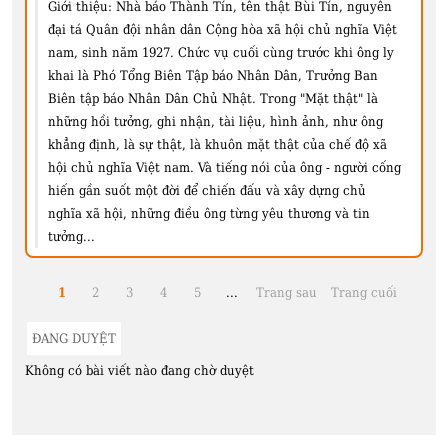
Giới thiệu:
Nhà báo Thành Tín, tên thật Bùi Tín, nguyên
đại tá Quân đội nhân dân Cộng hòa xã hội chủ nghĩa Việt
nam, sinh năm 1927. Chức vụ cuối cùng trước khi ông ly
khai là Phó Tổng Biên Tập báo Nhân Dân, Trưởng Ban
Biên tập báo Nhân Dân Chủ Nhật. Trong "Mặt thật" là
những hồi tưởng, ghi nhận, tài liệu, hình ảnh, như ông
khẳng định, là sự thật, là khuôn mặt thật của chế độ xã
hội chủ nghĩa Việt nam. Và tiếng nói của ông - người cống
hiến gần suốt một đời để chiến đấu và xây dựng chủ
nghĩa xã hội, những điều ông từng yêu thương và tin
tưởng...
1
2
3
4
5
...
Trang sau
Trang cuối
ĐANG DUYỆT
Không có bài viết nào đang chờ duyệt