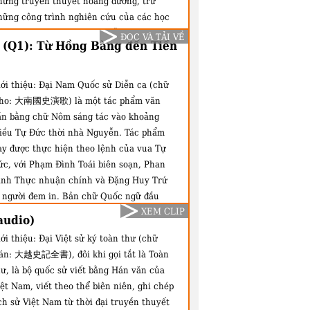
hững truyền thuyết hoang đường, trừ
hững công trình nghiên cứu của các học
iả nước ngoài thuộc Viện Viễn Đông Bác
ĐỌC VÀ TẢI VỀ
 (Q1): Từ Hồng Bàng đến Tiền
ổ Pháp ở Hà Nội. Có thể nói, Đào Duy Anh
à người đầu tiên dùng phương pháp khoa
ọc để phân tích các truyền thuyết xưa
ới thiệu:
Đại Nam Quốc sử Diễn ca (chữ
hằm tìm ra những phản quang thực tế ẩn
ho: 大南國史演歌) là một tác phẩm văn
àng trong huyền thoại, đồng thời đối chiếu
ần bằng chữ Nôm sáng tác vào khoảng
i những tài liệu khảo cổ học để đi tìm lại
riều Tự Đức thời nhà Nguyễn. Tác phẩm
i nguồn của dân tộc...
ày được thực hiện theo lệnh của vua Tự
ức, với Phạm Đình Toái biên soạn, Phan
ình Thực nhuận chính và Đặng Huy Trứ
à người đem in. Bản chữ Quốc ngữ đầu
XEM CLIP
iên cũng xuất hiện năm 1870 do Trương
audio)
ĩnh Ký diễn âm. Đại Nam quốc sử diễn ca
ới thiệu:
Đại Việt sử ký toàn thư (chữ
 một áng văn viết theo thể lục bát, chép
án: 大越史記全書), đôi khi gọi tắt là Toàn
ịch sử dân Việt từ Kinh Dương Vương và
hư, là bộ quốc sử viết bằng Hán văn của
ọ Hồng Bàng đến hết nhà Lê.
ệt Nam, viết theo thể biên niên, ghi chép
ch sử Việt Nam từ thời đại truyền thuyết