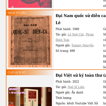
n
n
g
SÁCH TƯ LIỆU
Đại Nam quốc sử diễn ca
c
Lê
l
h
Phát hành:
1949
Gi
n
Tác giả:
Lê Ngô Cát
,
Phạm
N
t
Đình Toái
v
vớ
Người gửi:
Tommy Nguyễn
t
cộ
Số trang:
499
n
Đ
Đ
l
t
CLIP LỊCH SỬ
Đại Việt sử ký toàn thư (
V
Phát hành:
2022
Gi
là
Tác giả:
Ngô Sĩ Liên
H
l
Người gửi:
Ẩn danh
t
h
Thời lượng:
Vi
Nguồn:
kênh Youtube Việt Sử
lị