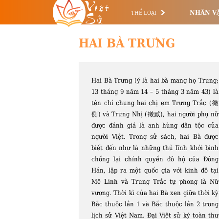
Việt
Sử
NHÂN V
THỂ LOẠI
HAI BÀ TRƯNG
Hai Bà Trưng (ý là hai bà mang họ Trưng;
13 tháng 9 năm 14 – 5 tháng 3 năm 43) là
tên chỉ chung hai chị em Trưng Trắc (徵
側) và Trưng Nhị (徵貳), hai người phụ nữ
được đánh giá là anh hùng dân tộc của
người Việt. Trong sử sách, hai Bà được
biết đến như là những thủ lĩnh khởi binh
chống lại chính quyền đô hộ của Đông
Hán, lập ra một quốc gia với kinh đô tại
Mê Linh và Trưng Trắc tự phong là Nữ
vương. Thời kì của hai Bà xen giữa thời kỳ
Bắc thuộc lần 1 và Bắc thuộc lần 2 trong
lịch sử Việt Nam. Đại Việt sử ký toàn thư