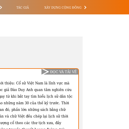
TÁC GIẢ
XÂY DỰNG CỘNG ĐỒNG
ĐỌC VÀ TẢI VỀ
ới thiệu:
Cổ sử Việt Nam là lĩnh vực mà
ọc giả Đào Duy Anh quan tâm nghiên cứu
ay từ khi bắt tay tìm hiểu lịch sử dân tộc
ào những năm 30 của thế kỷ trước. Thời
ian đó, phần lớn những sách bằng chữ
n và chữ Việt đều chép lại lịch sử thời
hượng cổ theo các thư tịch xưa, đầy