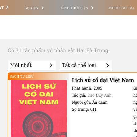
ẬT
SỰ KIỆN
DÒNG THỜI GIAN
NGƯỜI GỬI BÀI
Có 31 tác phẩm về nhân vật Hai Bà Trưng:
SÁCH TƯ LIỆU
Lịch sử cổ đại Việt Nam
Phát hành:
2005
Gi
Tác giả:
Đào Duy Anh
h
Người gửi:
Ẩn danh
ng
Số trang:
611
v
g
Há
t