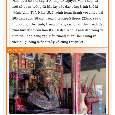
Nam dưới sự chỉ huy trực tiếp từ Nguyễn Văn Thoại và
một số quan tướng đã bắt tay vào đào công trình thế kỉ
"kênh Vĩnh Tế”. Năm 1824, kênh hoàn thành với chiều dài
205 dặm rưỡi (91km), rộng 7 trượng 5 thước (25m), sâu 6
thước(3m). Ước tính, trong 5 năm, các quan phụ trách đã
phải huy động đến hơn 80.000 dân binh. Kênh đào xong đã
tưới tiêu cho hàng vạn mẫu ruộng miền Hậu Giang và
việc đi lại bằng đường thủy vô cùng thuận lợi.
GÓC NHÌN