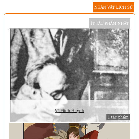
NHÂN VẬT LỊCH SỬ
ÍT TÁC PHẨM NHẤT
Vũ Đình Huỳnh
1 tác phẩm