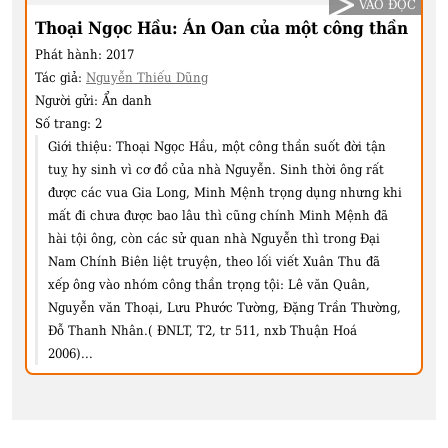
VÀO ĐỌC
Thoại Ngọc Hầu: Án Oan của một công thần
Phát hành:
2017
Tác giả:
Nguyễn Thiếu Dũng
Người gửi:
Ẩn danh
Số trang:
2
Giới thiệu:
Thoại Ngọc Hầu, một công thần suốt đời tận
tuỵ hy sinh vì cơ đồ của nhà Nguyễn. Sinh thời ông rất
được các vua Gia Long, Minh Mệnh trọng dụng nhưng khi
mất đi chưa được bao lâu thì cũng chính Minh Mệnh đã
hài tội ông, còn các sử quan nhà Nguyễn thì trong Đại
Nam Chính Biên liệt truyện, theo lối viết Xuân Thu đã
xếp ông vào nhóm công thần trọng tội: Lê văn Quân,
Nguyễn văn Thoại, Lưu Phước Tường, Đặng Trần Thường,
Đỗ Thanh Nhân.( ĐNLT, T2, tr 511, nxb Thuận Hoá
2006)...