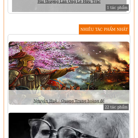
Hải thượng Lãn Ông Lê Hữu Trác
1 tác phẩm
NHIỀU TÁC PHẨM NHẤT
Nguyễn Huệ – Quang Trung hoàng đế
22 tác phẩm