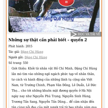
ĐỌC VÀ TẢI VỀ
Những sự thật cần phải biết – quyển 2
Phát hành:
2015
Tác giả:
Đặng Chí Hùng
Người gửi:
Đặng Chí Hùng
Số trang:
550
Giới thiệu:
Khởi từ nhân vật Hồ Chí Minh, Đặng Chí Hùng
lần mò tìm vào những ngõ ngách phức tạp về nhân thân,
tư cách và hành động của những lãnh tụ cộng sản Việt
Nam, từ Trường Chinh, Phạm Văn Đồng, Lê Duẩn, Lê Đức
Thọ… cho tới những khuôn mặt đương quyền ở Hà Nội
ngày nay như Nguyễn Phú Trọng, Nguyễn Sinh Hùng,
Trương Tấn Sang, Nguyễn Tấn Dũng… để cảm nhận đến
tận cùng nỗi đau của một người trẻ từ bao nhiêu năm qua