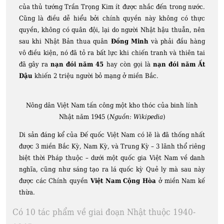
của thủ tướng Trần Trọng Kim ít được nhắc đến trong nước.
Cũng là điều dễ hiểu bởi chính quyền này không có thực
quyền, không có quân đội, lại do người Nhật hậu thuẫn, nên
sau khi Nhật Bản thua quân
Đồng Minh
và phải đầu hàng
vô điều kiện, nó đã tỏ ra bất lực khi chiến tranh và thiên tai
đã gây ra
nạn đói năm 45
hay còn gọi là
nạn đói năm Ất
Dậu
khiến 2 triệu người bỏ mạng ở miền Bắc.
Nông dân Việt Nam tấn công một kho thóc của binh lính
Nhật năm 1945 (
Nguồn: Wikipedia
)
Di sản đáng kể của Đế quốc Việt Nam có lẽ là đã thống nhất
được 3 miền Bắc Kỳ, Nam Kỳ, và Trung Kỳ – 3 lãnh thổ riêng
biệt thời Pháp thuộc – dưới một quốc gia Việt Nam về danh
nghĩa, cũng như sáng tạo ra lá quốc kỳ Quẻ ly mà sau này
được các Chính quyền
Việt Nam Cộng Hòa
ở miền Nam kế
thừa.
Có 10 tác phẩm về giai đoạn Nhật thuộc 1940-