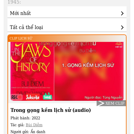
1945:
CLIP LỊCH SỬ
XEM CLIP
Trong gọng kềm lịch sử (audio)
Phát hành:
2022
Tác giả:
Bùi Diễm
Người gửi:
Ẩn danh