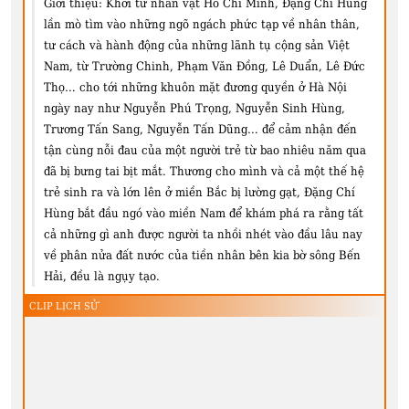
Giới thiệu:
Khởi từ nhân vật Hồ Chí Minh, Đặng Chí Hùng
lần mò tìm vào những ngõ ngách phức tạp về nhân thân,
tư cách và hành động của những lãnh tụ cộng sản Việt
Nam, từ Trường Chinh, Phạm Văn Đồng, Lê Duẩn, Lê Đức
Thọ… cho tới những khuôn mặt đương quyền ở Hà Nội
ngày nay như Nguyễn Phú Trọng, Nguyễn Sinh Hùng,
Trương Tấn Sang, Nguyễn Tấn Dũng… để cảm nhận đến
tận cùng nỗi đau của một người trẻ từ bao nhiêu năm qua
đã bị bưng tai bịt mắt. Thương cho mình và cả một thế hệ
trẻ sinh ra và lớn lên ở miền Bắc bị lường gạt, Đặng Chí
Hùng bắt đầu ngó vào miền Nam để khám phá ra rằng tất
cả những gì anh được người ta nhồi nhét vào đầu lâu nay
về phân nửa đất nước của tiền nhân bên kia bờ sông Bến
Hải, đều là ngụy tạo.
CLIP LỊCH SỬ