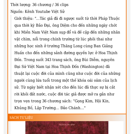
Thời lượng:
36 chương / 36 clips
Nguồn:
Kênh Youtube Việt Sử
Giới thiệu:
"...Tác giả đã đi ngược suốt từ thời Pháp Thuộc
qua thời kỳ Bảo Đại, ông Diệm cho đến những ngày chót
khi Miền Nam Việt Nam sụp đổ và đề cập đến những nhân
vật chìm, nổi trong chính trường từ lúc phôi thai như
những học sinh ở trường Thăng Long cùng Ban Giảng
Huấn cho đến những sảnh đường quyền lực ở Hoa Thịnh
Đốn. Trong suốt 343 trang sách, ông Bùi Diễm, nguyên
Đại Sứ Việt Nam tại Hoa Thịnh Đốn (Washington) đã
thuật lại cuộc đời của mình cũng như cuộc đời của những
người cùng lứa tuổi trong một thế khóa oái oăm của lịch
sử. Từ ngày biết nhận xét cho đến lúc đã thực sự bị cắt
rời khỏi đất nước, cuộc đời tác giả được mở ra gần như
trọn vẹn trong 36 chương sách: “Gọng Kìm, Hội Kín,
Khủng Bố, Lập Trường… Đảo Chánh..."
SÁCH TƯ LIỆU