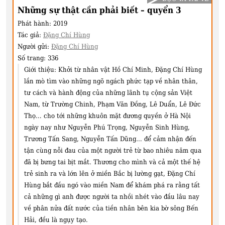
Những sự thật cần phải biết – quyển 3
Phát hành:
2019
Tác giả:
Đặng Chí Hùng
Người gửi:
Đặng Chí Hùng
Số trang:
336
Giới thiệu:
Khởi từ nhân vật Hồ Chí Minh, Đặng Chí Hùng
lần mò tìm vào những ngõ ngách phức tạp về nhân thân,
tư cách và hành động của những lãnh tụ cộng sản Việt
Nam, từ Trường Chinh, Phạm Văn Đồng, Lê Duẩn, Lê Đức
Thọ… cho tới những khuôn mặt đương quyền ở Hà Nội
ngày nay như Nguyễn Phú Trọng, Nguyễn Sinh Hùng,
Trương Tấn Sang, Nguyễn Tấn Dũng… để cảm nhận đến
tận cùng nỗi đau của một người trẻ từ bao nhiêu năm qua
đã bị bưng tai bịt mắt. Thương cho mình và cả một thế hệ
trẻ sinh ra và lớn lên ở miền Bắc bị lường gạt, Đặng Chí
Hùng bắt đầu ngó vào miền Nam để khám phá ra rằng tất
cả những gì anh được người ta nhồi nhét vào đầu lâu nay
về phân nửa đất nước của tiền nhân bên kia bờ sông Bến
Hải, đều là ngụy tạo.