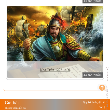
44 tác phẩm
Việt Sử
Nhà Trần 1225-1400
44 tác phẩm
©
2026
Gửi bài
Quy trình duyệt bài
Góp ý
Hướng dẫn gửi bài