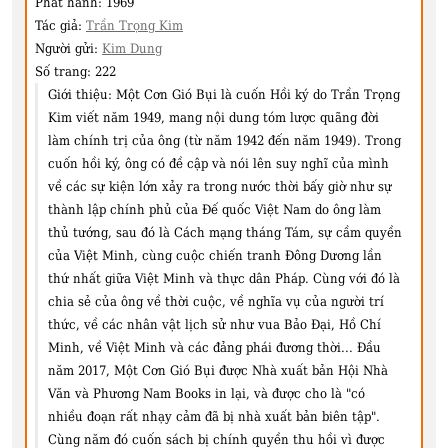
Phát hành:
1969
Tác giả:
Trần Trọng Kim
Người gửi:
Kim Dung
Số trang:
222
Giới thiệu:
Một Cơn Gió Bụi là cuốn Hồi ký do Trần Trọng
Kim viết năm 1949, mang nội dung tóm lược quãng đời
làm chính trị của ông (từ năm 1942 đến năm 1949). Trong
cuốn hồi ký, ông có đề cập và nói lên suy nghĩ của mình
về các sự kiện lớn xảy ra trong nước thời bấy giờ như sự
thành lập chính phủ của Đế quốc Việt Nam do ông làm
thủ tướng, sau đó là Cách mạng tháng Tám, sự cầm quyền
của Việt Minh, cùng cuộc chiến tranh Đông Dương lần
thứ nhất giữa Việt Minh và thực dân Pháp. Cùng với đó là
chia sẻ của ông về thời cuộc, về nghĩa vụ của người trí
thức, về các nhân vật lịch sử như vua Bảo Đại, Hồ Chí
Minh, về Việt Minh và các đảng phái đương thời... Đầu
năm 2017, Một Cơn Gió Bụi được Nhà xuất bản Hội Nhà
Văn và Phương Nam Books in lại, và được cho là "có
nhiều đoạn rất nhạy cảm đã bị nhà xuất bản biên tập".
Cùng năm đó cuốn sách bị chính quyền thu hồi vì được