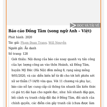
ĐỌC VÀ TẢI VỀ
Báo cáo Đồng Tâm (song ngữ Anh – Việt)
Phát hành:
2020
Tác giả:
Phạm Đoan Trang
,
Will Nguyễn
Người gửi:
Ẩn danh
Số trang:
128
Giới thiệu:
Nội dung của báo cáo xoay quanh vụ tấn công
của lực lượng công an vào thôn Hoành, xã Đồng Tâm,
huyện Mỹ Đức (Hà Nội) đêm mồng 8, rạng sáng mồng
9/01/2020, và các diễn biến kể từ đó cho tới hết phiên xét
xử sơ thẩm (7-14/9) vừa qua. Với 11 chương và phụ lục,
báo cáo nỗ lực cung cấp cả thông tin nhanh lẫn kiến thức
có giá trị dài hạn cho người đọc, như: hỏi nhanh đáp gọn,
bối cảnh vụ tranh chấp đất đai ở Đồng Tâm, đối sách của
chính quyền, các điểm còn gây tranh cãi (chưa được làm