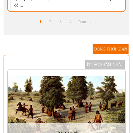
đó....
1
2
3
4
Trang sau
DÒNG THỜI GIAN
ÍT TÁC PHẨM NHẤT