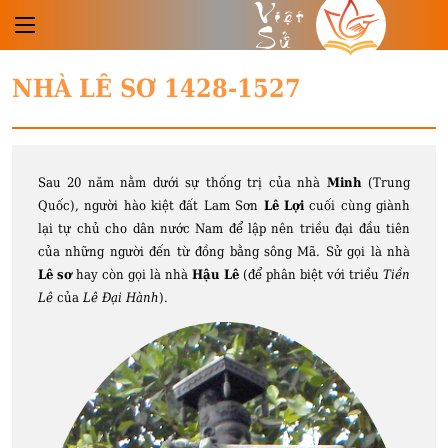
Việt
Sử
NHÀ LÊ SƠ 1428-1527
Sau 20 năm nằm dưới sự thống trị của nhà
Minh
(Trung
Quốc), người hào kiệt đất Lam Sơn
Lê Lợi
cuối cùng giành
lại tự chủ cho dân nước Nam để lập nên triều đại đầu tiên
của những người đến từ đồng bằng sông Mã. Sử gọi là nhà
Lê sơ
hay còn gọi là nhà
Hậu Lê
(để phân biệt với triều
Tiền
Lê
của
Lê Đại Hành
).