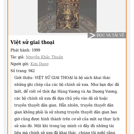
ĐỌC VÀ TẢI VỀ
Việt sử giai thoại
Phát hành:
1999
Tác giả:
Nguyễn Khắc Thuần
Người gửi:
Kim Dung
Số trang:
942
Giới thiệu:
VIỆT SỬ GIAI THOẠI là bộ sách khai thác
những ghi chép của các bộ chính sử xưa. Như bạn đọc đã
biết, để viết về thời đại Hùng Vương và An Dương Vương,
các bộ chính sử xưa đã dựa chủ yếu vào dã sử hoặc
truyền thuyết dân gian. Hẳn nhiên, truyền thuyết dân
gian không phải là sử nhưng truyền thuyết dân gian bao
giờ cũng được hình thành trên cơ sở của một sự thực lịch
sử nào đó. Một khi trong tay mình có đầy đủ những tài
liệu mà chính sử xưa đã khai thác, chúng tôi nghĩ rằng,