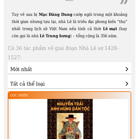
Tuy về sau bị
Mạc Đăng Dung
cướp ngôi trong một khoảng
thời gian nhưng tựu lại, nhà Lê là triều đại phong kiến “thọ”
nhất trong lịch sử Việt Nam nếu tính cả thời
Lê mạt
(hay
còn gọi là nhà
Lê Trung hưng
) – tổng cộng là 356 năm.
Có 36 tác phẩm về giai đoạn Nhà Lê sơ 1428-
1527:
GÓC NHÌN