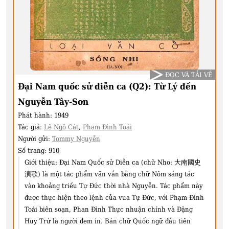
ĐỌC VÀ TẢI VỀ
Đại Nam quốc sử diễn ca (Q2): Từ Lý đến
Nguyễn Tây-Sơn
Phát hành:
1949
Tác giả:
Lê Ngô Cát
,
Phạm Đình Toái
Người gửi:
Tommy Nguyễn
Số trang:
910
Giới thiệu:
Đại Nam Quốc sử Diễn ca (chữ Nho: 大南國史
演歌) là một tác phẩm văn vần bằng chữ Nôm sáng tác
vào khoảng triều Tự Đức thời nhà Nguyễn. Tác phẩm này
được thực hiện theo lệnh của vua Tự Đức, với Phạm Đình
Toái biên soạn, Phan Đình Thực nhuận chính và Đặng
Huy Trứ là người đem in. Bản chữ Quốc ngữ đầu tiên