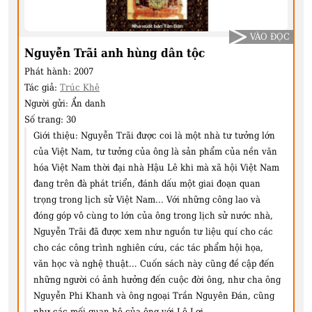
VÀO ĐỌC
Nguyễn Trãi anh hùng dân tộc
Phát hành:
2007
Tác giả:
Trúc Khê
Người gửi:
Ẩn danh
Số trang:
30
Giới thiệu:
Nguyễn Trãi được coi là một nhà tư tưởng lớn
của Việt Nam, tư tưởng của ông là sản phẩm của nền văn
hóa Việt Nam thời đại nhà Hậu Lê khi mà xã hội Việt Nam
đang trên đà phát triển, đánh dấu một giai đoạn quan
trọng trong lịch sử Việt Nam... Với những công lao và
đóng góp vô cùng to lớn của ông trong lịch sử nước nhà,
Nguyễn Trãi đã được xem như nguồn tư liệu quí cho các
cho các công trình nghiên cứu, các tác phẩm hội họa,
văn học và nghệ thuật… Cuốn sách này cũng đề cập đến
những người có ảnh hưởng đến cuộc đời ông, như cha ông
Nguyễn Phi Khanh và ông ngoại Trần Nguyên Đán, cũng
như các mối quan hệ của ông với Lê Lợi...