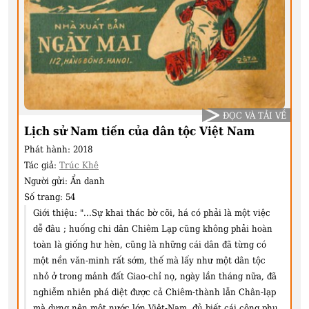
ĐỌC VÀ TẢI VỀ
Lịch sử Nam tiến của dân tộc Việt Nam
Phát hành:
2018
Tác giả:
Trúc Khê
Người gửi:
Ẩn danh
Số trang:
54
Giới thiệu:
"...Sự khai thác bờ cõi, há có phải là một việc
dễ đâu ; huống chi dân Chiêm Lạp cũng không phải hoàn
toàn là giống hư hèn, cũng là những cái dân đã từng có
một nền văn-minh rất sớm, thế mà lấy như một dân tộc
nhỏ ở trong mảnh đất Giao-chỉ nọ, ngày lần tháng nữa, đã
nghiễm nhiên phá diệt được cả Chiêm-thành lẫn Chân-lạp
mà dựng nên một nước lớn Việt-Nam, đủ biết cái công phu