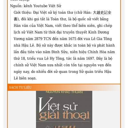
Nguồn:
kênh Youtube Việt Sử
Giới thiệu:
Đại Việt sử ký toàn thư (chữ Hán: 大越史記全
書), đôi khi gọi tắt là Toàn thư, là bộ quốc sử viết bằng
Hán văn của Việt Nam, viết theo thể biên niên, ghi chép
lịch sử Việt Nam từ thời đại truyền thuyết Kinh Dương
Vương năm 2879 TCN đến năm 1675 đời vua Lê Gia Tông
nhà Hậu Lê. Bộ sử này được khắc in toàn bộ và phát hành
lần đầu tiên vào năm Đinh Sửu, niên hiệu Chính Hòa năm
thứ 18, triều vua Lê Hy Tông, tức là năm 1697. Đây là bộ
chính sử Việt Nam xưa nhất còn tồn tại nguyên vẹn đến
ngày nay, do nhiều đời sử quan trong Sử quán triều Hậu
Lê biên soạn.
SÁCH TƯ LIỆU