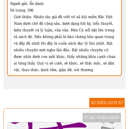
Người gửi:
Ẩn danh
Số trang:
596
Giới thiệu:
Nhiều tác giả đã viết về xã hội miền Bắc Việt
Nam dưới chế độ cộng sản, dưới dạng hồi ký, tiểu thuyết,
biện thuyết và lý luận, vân vân. Đèn Cù nổi bật lên trong
tủ sách đó. Nếu không phải là kho chứng liệu quan trọng
và đầy đủ nhất thì đây là cuốn sách đọc lý thú nhất. Rất
nhiều chuyện mới nghe lần đầu. Rất nhiều chuyện cũ
được nhìn dưới con mắt khác, thấy những khía cạnh chưa
ai từng thấy. Quý vị sẽ cười, sẽ khóc, sẽ thắc mắc, sẽ dằn
vặt, thao thức, kinh tởm, giận dữ, xót thương
SỰ KIỆN LỊCH SỬ
ÍT TÁC PHẨM NHẤT