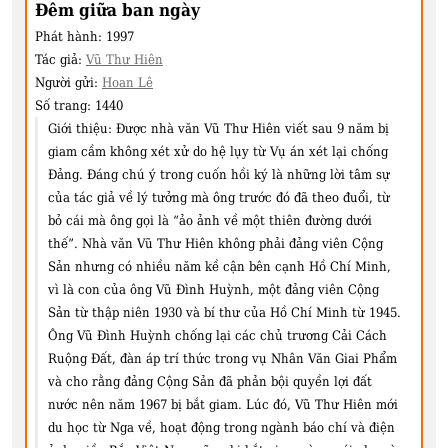
Đêm giữa ban ngày
Phát hành:
1997
Tác giả:
Vũ Thư Hiên
Người gửi:
Hoan Lê
Số trang:
1440
Giới thiệu:
Được nhà văn Vũ Thư Hiên viết sau 9 năm bị
giam cầm không xét xử do hệ lụy từ Vụ án xét lại chống
Đảng. Đáng chú ý trong cuốn hồi ký là những lời tâm sự
của tác giả về lý tưởng mà ông trước đó đã theo đuổi, từ
bỏ cái mà ông gọi là “ảo ảnh về một thiên đường dưới
thế”. Nhà văn Vũ Thư Hiên không phải đảng viên Cộng
Sản nhưng có nhiều năm kề cận bên cạnh Hồ Chí Minh,
vì là con của ông Vũ Đình Huỳnh, một đảng viên Cộng
Sản từ thập niên 1930 và bí thư của Hồ Chí Minh từ 1945.
Ông Vũ Đình Huỳnh chống lại các chủ trương Cải Cách
Ruộng Đất, đàn áp trí thức trong vụ Nhân Văn Giai Phẩm
và cho rằng đảng Cộng Sản đã phản bội quyền lợi đất
nước nên năm 1967 bị bắt giam. Lúc đó, Vũ Thư Hiên mới
du học từ Nga về, hoạt động trong ngành báo chí và điện