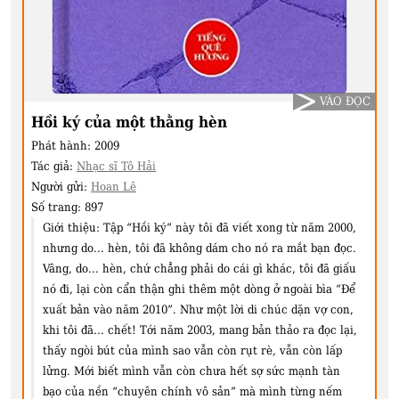
VÀO ĐỌC
Hồi ký của một thằng hèn
Phát hành:
2009
Tác giả:
Nhạc sĩ Tô Hải
Người gửi:
Hoan Lê
Số trang:
897
Giới thiệu:
Tập “Hồi ký” này tôi đã viết xong từ năm 2000,
nhưng do... hèn, tôi đã không dám cho nó ra mắt bạn đọc.
Vâng, do... hèn, chứ chẳng phải do cái gì khác, tôi đã giấu
nó đi, lại còn cẩn thận ghi thêm một dòng ở ngoài bìa “Để
xuất bản vào năm 2010”. Như một lời di chúc dặn vợ con,
khi tôi đã... chết! Tới năm 2003, mang bản thảo ra đọc lại,
thấy ngòi bút của mình sao vẫn còn rụt rè, vẫn còn lấp
lửng. Mới biết mình vẫn còn chưa hết sợ sức mạnh tàn
bạo của nền “chuyên chính vô sản” mà mình từng nếm