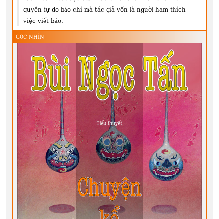
quyền tự do báo chí mà tác giả vốn là người ham thích
việc viết báo.
GÓC NHÌN