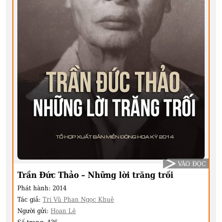
VÀO ĐỌC
Trần Đức Thảo – Những lời trăng trối
Phát hành:
2014
Tác giả:
Tri Vũ Phan Ngọc Khuê
Người gửi:
Hoan Lê