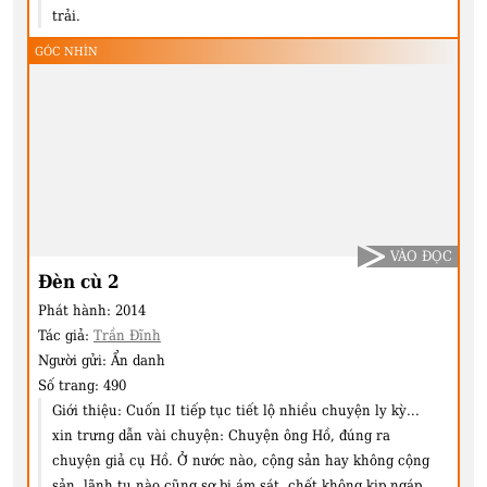
trải.
GÓC NHÌN
VÀO ĐỌC
Đèn cù 2
Phát hành:
2014
Tác giả:
Trần Đĩnh
Người gửi:
Ẩn danh
Số trang:
490
Giới thiệu:
Cuốn II tiếp tục tiết lộ nhiều chuyện ly kỳ...
xin trưng dẫn vài chuyện: Chuyện ông Hồ, đúng ra
chuyện giả cụ Hồ. Ở nước nào, cộng sản hay không cộng
sản, lãnh tụ nào cũng sợ bị ám sát, chết không kịp ngáp.