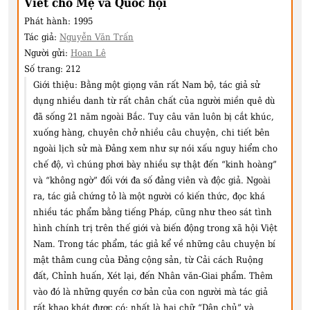
Viết cho Mẹ và Quốc hội
Phát hành:
1995
Tác giả:
Nguyễn Văn Trấn
Người gửi:
Hoan Lê
Số trang:
212
Giới thiệu:
Bằng một giọng văn rất Nam bộ, tác giả sử
dụng nhiều danh từ rất chân chất của người miền quê dù
đã sống 21 năm ngoài Bắc. Tuy câu văn luôn bị cắt khúc,
xuống hàng, chuyên chở nhiều câu chuyện, chi tiết bên
ngoài lịch sử mà Đảng xem như sự nói xấu nguy hiểm cho
chế độ, vì chúng phơi bày nhiều sự thật đến “kinh hoàng”
và “không ngờ” đối với đa số đảng viên và độc giả. Ngoài
ra, tác giả chứng tỏ là một người có kiến thức, đọc khá
nhiều tác phẩm bằng tiếng Pháp, cũng như theo sát tình
hình chính trị trên thế giới và biến động trong xã hội Việt
Nam. Trong tác phẩm, tác giả kể về những câu chuyện bí
mật thâm cung của Đảng cộng sản, từ Cải cách Ruộng
đất, Chỉnh huấn, Xét lại, đến Nhân văn-Giai phẩm. Thêm
vào đó là những quyền cơ bản của con người mà tác giả
rất khao khát được có; nhất là hai chữ “Dân chủ” và