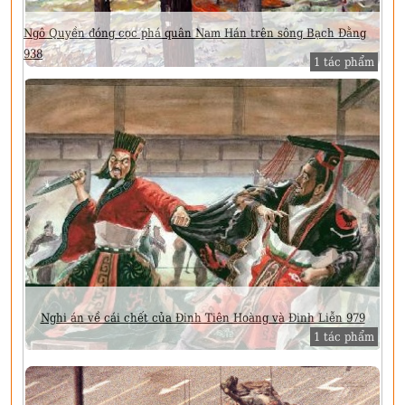
Ngô Quyền đóng cọc phá quân Nam Hán trên sông Bạch Đằng
938
1 tác phẩm
Nghi án về cái chết của Đinh Tiên Hoàng và Đinh Liễn 979
1 tác phẩm