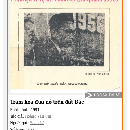
ĐỌC VÀ TẢI VỀ
Trăm hoa đua nở trên đất Bắc
Phát hành:
1983
Tác giả:
Hoàng Văn Chí
Người gửi:
Hoan Lê
Số trang:
800