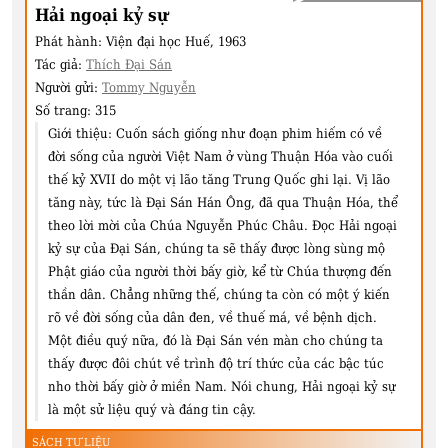
Hải ngoại kỷ sự
Phát hành:
Viện đại học Huế, 1963
Tác giả:
Thích Đại Sán
Người gửi:
Tommy Nguyễn
Số trang:
315
Giới thiệu:
Cuốn sách giống như đoạn phim hiếm có về
đời sống của người Việt Nam ở vùng Thuận Hóa vào cuối
thế kỷ XVII do một vị lão tăng Trung Quốc ghi lại. Vị lão
tăng này, tức là Đại Sán Hán Ông, đã qua Thuận Hóa, thể
theo lời mời của Chúa Nguyễn Phúc Châu. Đọc Hải ngoại
kỷ sự của Đại Sán, chúng ta sẽ thấy được lòng sùng mộ
Phật giáo của người thời bấy giờ, kể từ Chúa thượng đến
thần dân. Chẳng những thế, chúng ta còn có một ý kiến
rõ về đời sống của dân đen, về thuế má, về bệnh dịch.
Một điều quý nữa, đó là Đại Sán vén màn cho chúng ta
thấy được đôi chút về trình độ trí thức của các bậc túc
nho thời bấy giờ ở miền Nam. Nói chung, Hải ngoại kỷ sự
là một sử liệu quý và đáng tin cậy.
SÁCH TƯ LIỆU