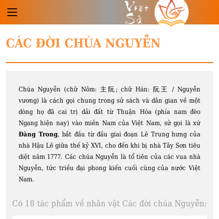
Việt
Sử
CÁC ĐỜI CHÚA NGUYỄN
Chúa Nguyễn (chữ Nôm: 主阮; chữ Hán: 阮王 / Nguyễn
vương) là cách gọi chung trong sử sách và dân gian về một
dòng họ đã cai trị dải đất từ Thuận Hóa (phía nam đèo
Ngang hiện nay) vào miền Nam của Việt Nam, sử gọi là xứ
Đàng Trong
, bắt đầu từ đầu giai đoạn Lê Trung hưng của
nhà Hậu Lê giữa thế kỷ XVI, cho đến khi bị nhà Tây Sơn tiêu
diệt năm 1777. Các chúa Nguyễn là tổ tiên của các vua nhà
Nguyễn, tức triều đại phong kiến cuối cùng của nước Việt
Nam.
Có 18 tác phẩm về nhân vật Các đời chúa Nguyễn: