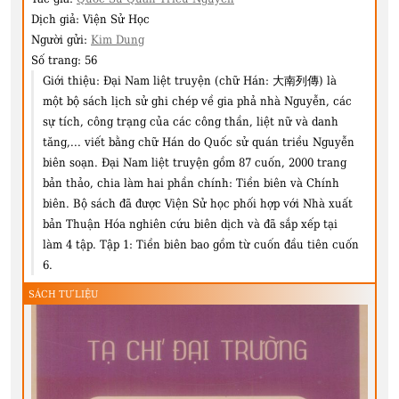
Dịch giả:
Viện Sử Học
Người gửi:
Kim Dung
Số trang:
56
Giới thiệu:
Đại Nam liệt truyện (chữ Hán: 大南列傳) là
một bộ sách lịch sử ghi chép về gia phả nhà Nguyễn, các
sự tích, công trạng của các công thần, liệt nữ và danh
tăng,... viết bằng chữ Hán do Quốc sử quán triều Nguyễn
biên soạn. Đại Nam liệt truyện gồm 87 cuốn, 2000 trang
bản thảo, chia làm hai phần chính: Tiền biên và Chính
biên. Bộ sách đã được Viện Sử học phối hợp với Nhà xuất
bản Thuận Hóa nghiên cứu biên dịch và đã sắp xếp tại
làm 4 tập. Tập 1: Tiền biên bao gồm từ cuốn đầu tiên cuốn
6.
SÁCH TƯ LIỆU