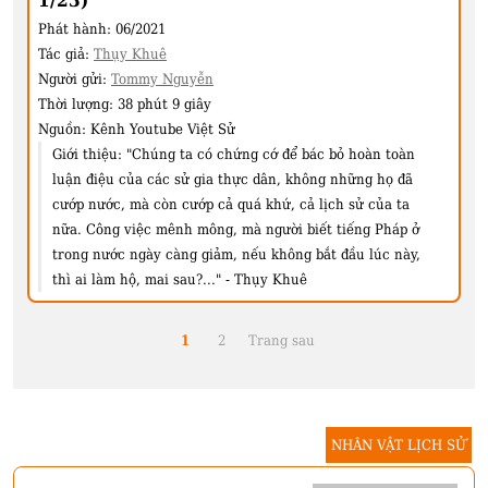
1/23)
Phát hành:
06/2021
Tác giả:
Thụy Khuê
Người gửi:
Tommy Nguyễn
Thời lượng:
38 phút 9 giây
Nguồn:
Kênh Youtube Việt Sử
Giới thiệu:
"Chúng ta có chứng cớ để bác bỏ hoàn toàn
luận điệu của các sử gia thực dân, không những họ đã
cướp nước, mà còn cướp cả quá khứ, cả lịch sử của ta
nữa. Công việc mênh mông, mà người biết tiếng Pháp ở
trong nước ngày càng giảm, nếu không bắt đầu lúc này,
thì ai làm hộ, mai sau?..." - Thụy Khuê
1
2
Trang sau
NHÂN VẬT LỊCH SỬ