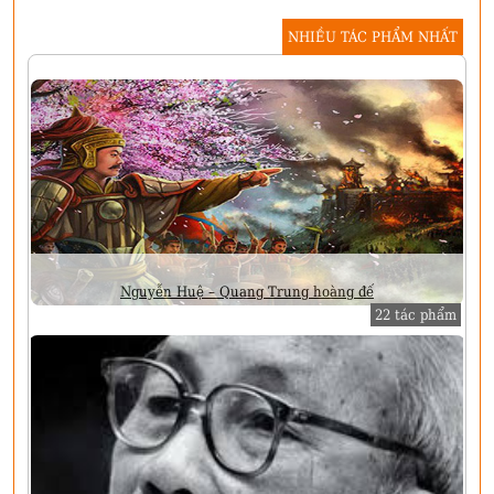
NHIỀU TÁC PHẨM NHẤT
Nguyễn Huệ – Quang Trung hoàng đế
22 tác phẩm