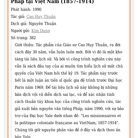
Pháp tại Việt Nam (1857-1914)
Phát hành:
1990
Tác giả:
Cao Huy Thuần
Dịch giả:
Nguyên Thuận
Người gửi:
Kim Dung
Số trang:
382
Giới thiệu:
Tác phẩm của Giáo sư Cao Huy Thuần, ra đời
cách đây 30 năm, vẫn luôn luôn mới. Bởi vì đó là một kho
tàng tài liệu lịch sử. Và bởi vì công trình nghiên cứu này
vẫn là sách đầu tay của ai muốn tìm hiểu lịch sử mất chủ
quyền của Việt Nam hồi thế kỷ 19. Tác phẩm này trước
hết là một luận án tiến sĩ quốc gia đệ trình trước Đại học
Paris năm 1969. Để tài liệu lịch sử này không bị những
bản dịch vội vã diễn dịch sai lạc, và để xác nhận tính
cách thuần túy khoa học của công trình nghiên cứu, tác
giả xuất bản nguyên văn tiếng Pháp, năm 1990, với sự bảo
trợ của Đại học Yale dưới nhan đề: “Les missionnaires et
la politique coloniale française au VietNam, 1857-1914”.
Chúng tôi giữ nguyên phần vào đề ở đây và dịch theo ấn
bản Yale...