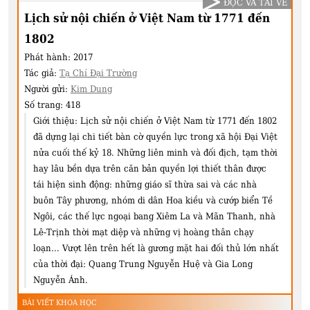
ĐỌC VÀ TẢI VỀ
Lịch sử nội chiến ở Việt Nam từ 1771 đến
1802
Phát hành:
2017
Tác giả:
Tạ Chí Đại Trường
Người gửi:
Kim Dung
Số trang:
418
Giới thiệu:
Lịch sử nội chiến ở Việt Nam từ 1771 đến 1802
đã dựng lại chi tiết bàn cờ quyền lực trong xã hội Đại Việt
nửa cuối thế kỷ 18. Những liên minh và đối địch, tạm thời
hay lâu bền dựa trên căn bản quyền lợi thiết thân được
tái hiện sinh động: những giáo sĩ thừa sai và các nhà
buôn Tây phương, nhóm di dân Hoa kiều và cướp biển Tề
Ngôi, các thế lực ngoại bang Xiêm La và Mãn Thanh, nhà
Lê-Trịnh thời mạt diệp và những vị hoàng thân chạy
loạn… Vượt lên trên hết là gương mặt hai đối thủ lớn nhất
của thời đại: Quang Trung Nguyễn Huệ và Gia Long
Nguyễn Ánh.
BÀI VIẾT KHOA HỌC