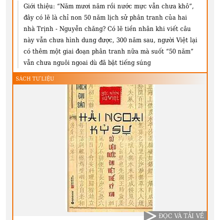
Giới thiệu:
“Năm mươi năm rồi nước mực vẫn chưa khô”,
đây có lẽ là chỉ non 50 năm lịch sử phân tranh của hai
nhà Trịnh - Nguyễn chăng? Có lẽ tiền nhân khi viết câu
này vẫn chưa hình dung được, 300 năm sau, người Việt lại
có thêm một giai đoạn phân tranh nữa mà suốt “50 năm”
vẫn chưa nguôi ngoai dù đã bặt tiếng súng
SÁCH TƯ LIỆU
ĐỌC VÀ TẢI VỀ