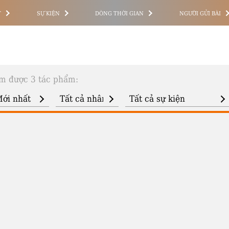
T
SỰ KIỆN
DÒNG THỜI GIAN
NGƯỜI GỬI BÀI
m được 3 tác phẩm: