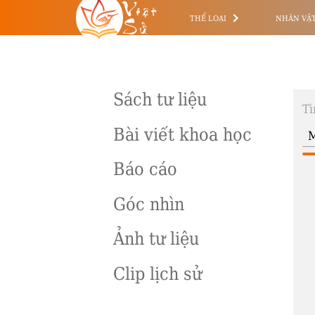
Việt
Sử
THỂ LOẠI
NHÂN VẬ
Sách tư liệu
Tì
Bài viết khoa học
Báo cáo
Góc nhìn
Ảnh tư liệu
Clip lịch sử