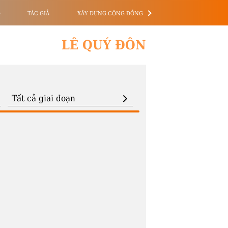
TÁC GIẢ
XÂY DỰNG CỘNG ĐỒNG
LÊ QUÝ ĐÔN