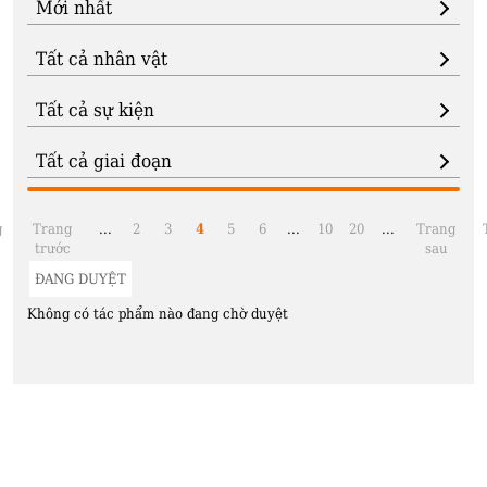
g
Trang
...
2
3
4
5
6
...
10
20
...
Trang
trước
sau
ĐANG DUYỆT
Không có tác phẩm nào đang chờ duyệt