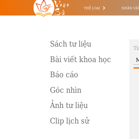
Việt
Sử
THỂ LOẠI
NHÂN VẬ
Sách tư liệu
Tì
Bài viết khoa học
Báo cáo
Góc nhìn
Ảnh tư liệu
Clip lịch sử