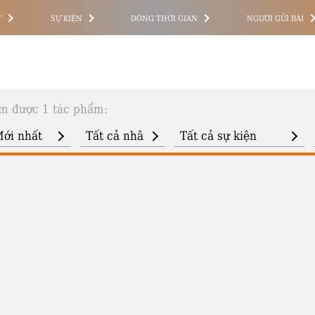
T
SỰ KIỆN
DÒNG THỜI GIAN
NGƯỜI GỬI BÀI
m được 1 tác phẩm: