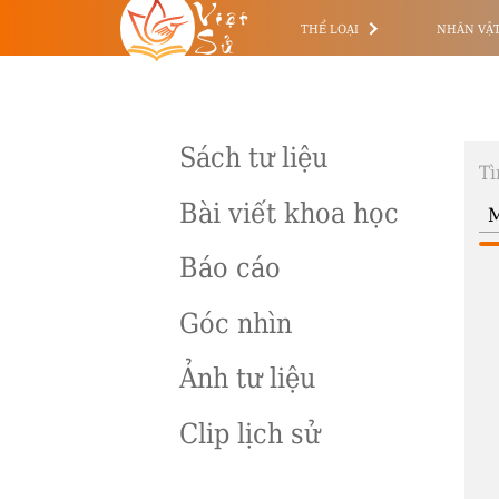
Việt
Sử
THỂ LOẠI
NHÂN VẬ
Sách tư liệu
Tì
Bài viết khoa học
Báo cáo
Góc nhìn
Ảnh tư liệu
Clip lịch sử