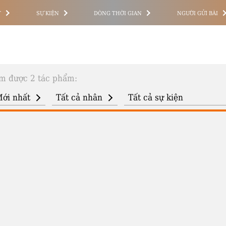
T
SỰ KIỆN
DÒNG THỜI GIAN
NGƯỜI GỬI BÀI
m được 2 tác phẩm: