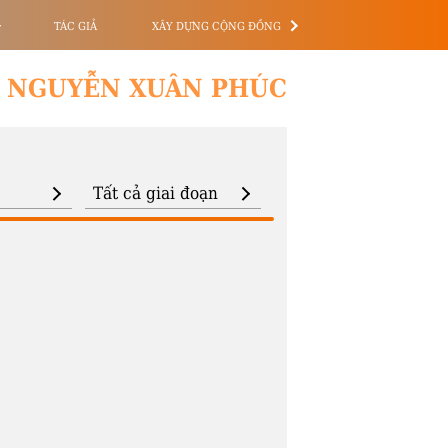
TÁC GIẢ
XÂY DỰNG CỘNG ĐỒNG
NGUYỄN XUÂN PHÚC