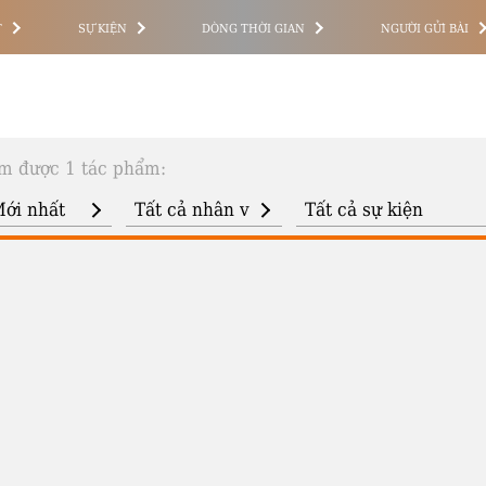
T
SỰ KIỆN
DÒNG THỜI GIAN
NGƯỜI GỬI BÀI
m được 1 tác phẩm: