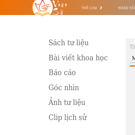
Việt
Sử
THỂ LOẠI
NHÂN VẬ
Sách tư liệu
Tì
Bài viết khoa học
Báo cáo
Góc nhìn
Ảnh tư liệu
Clip lịch sử