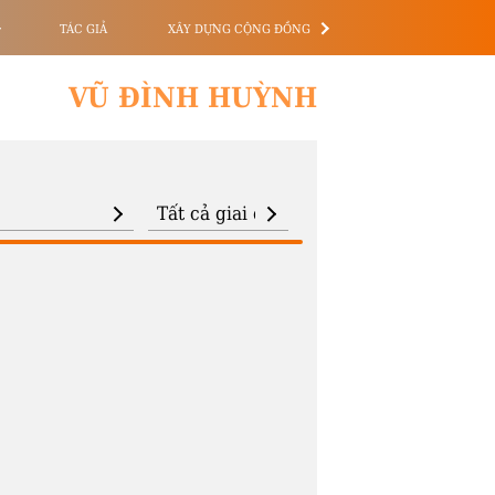
TÁC GIẢ
XÂY DỰNG CỘNG ĐỒNG
VŨ ĐÌNH HUỲNH