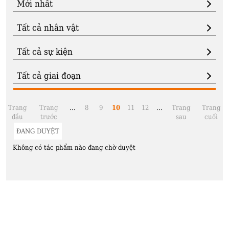
Trang
Trang
...
8
9
10
11
12
...
Trang
Trang
đầu
trước
sau
cuối
ĐANG DUYỆT
Không có tác phẩm nào đang chờ duyệt