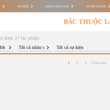
T
SỰ KIỆN
DÒNG THỜI GIAN
NGƯỜI GỬI BÀI
BẮC THUỘC L
m được 27 tác phẩm:
1
2
3
Trang sau