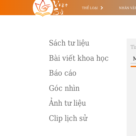
Việt
Sử
THỂ LOẠI
NHÂN VẬ
Sách tư liệu
Tì
Bài viết khoa học
Báo cáo
Góc nhìn
Ảnh tư liệu
Clip lịch sử