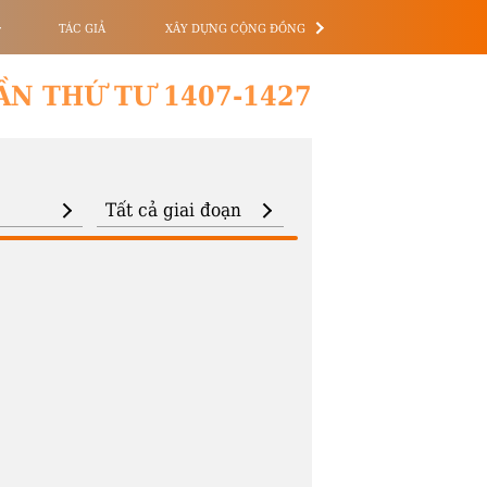
TÁC GIẢ
XÂY DỰNG CỘNG ĐỒNG
ẦN THỨ TƯ 1407-1427