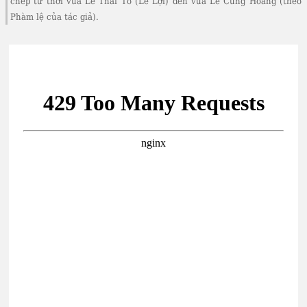
chép từ thời vua Lê Thái Tổ (Lê Lợi) đến vua Lê Cung Hoàng (theo
Phàm lệ của tác giả).