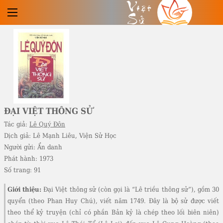
Việt
Sử
ĐẠI VIỆT THÔNG SỬ
Tác giả:
Lê Quý Đôn
Dịch giả:
Lê Mạnh Liêu, Viện Sử Học
Người gửi:
Ẩn danh
Phát hành:
1973
Số trang:
91
Giới thiệu:
Đại Việt thông sử (còn gọi là “Lê triều thông sử”), gồm 30
quyển (theo Phan Huy Chú), viết năm 1749. Đây là bộ sử được viết
theo thể kỷ truyện (chỉ có phần Bản kỷ là chép theo lối biên niên)