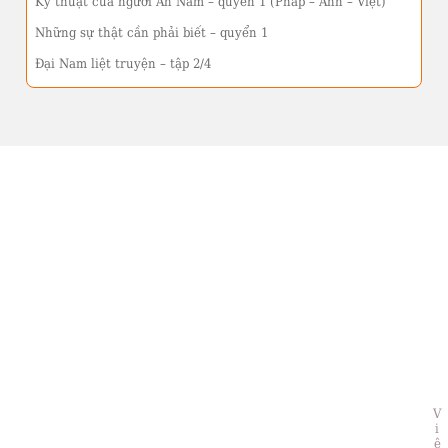
Kỹ thuật của người An Nam – quyển 1 (Pháp – Anh – Việt)
Những sự thật cần phải biết – quyển 1
Đại Nam liệt truyện – tập 2/4