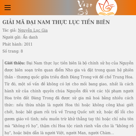
Việt
Sử
GIẢI MÃ ĐẠI NAM THỰC LỤC TIỀN BIÊN
Tác giả:
Nguyễn Lục Gia
Người gửi:
Ẩn danh
Phát hành:
2011
Số trang:
8
Giới thiệu:
Đại Nam thực lục tiền biên là bộ chính sử họ của Nguyễn
được biên soạn trên quan điểm Nho gia và đặt trong quan hệ phiên
thần - thượng quốc giữa triều đình Đàng Trong với đế chế Trung Hoa.
Từ đó, một số vấn đề không có lợi cho mối bang giao, nhất là cách
hành xử của chính quyền chúa Nguyễn đối với các tội phạm người
Hoa trên đất Đàng Trong đã được sử gia mã hoá bằng nhiều cách
thức: nếu thừa nhận là người Hoa thì hoặc không công khai giết
chết, hoặc bắt giam rồi trả về Trung Quốc xét xử, hoặc đổ lỗi cho
gươm giáo vô tình; nếu muốn trừ khử thẳng tay thì hoặc chỉ nêu tên
mà “không rõ họ”, thậm chí Hoa tộc rành rành vẫn cho là “không rõ
họ”, hoặc biện dẫn là người Việt, người Man, người Chàm...