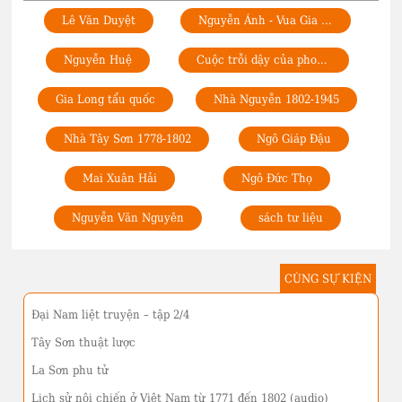
Lê Văn Duyệt
Nguyễn Ánh - Vua Gia Long
Nguyễn Huệ
Cuộc trỗi dậy của phong trào Tây Sơn
Gia Long tẩu quốc
Nhà Nguyễn 1802-1945
Nhà Tây Sơn 1778-1802
Ngô Giáp Đậu
Mai Xuân Hải
Ngô Đức Thọ
Nguyễn Văn Nguyên
sách tư liệu
CÙNG SỰ KIỆN
Đại Nam liệt truyện – tập 2/4
Tây Sơn thuật lược
La Sơn phu tử
Lịch sử nội chiến ở Việt Nam từ 1771 đến 1802 (audio)