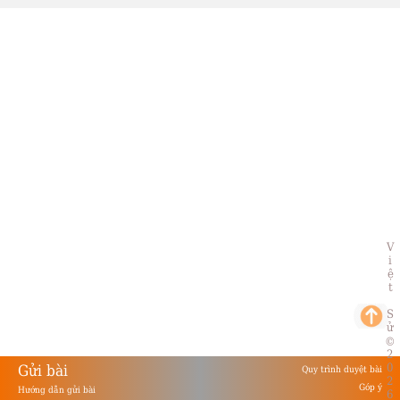
Việt Sử
©
2026
Gửi bài
Quy trình duyệt bài
Góp ý
Hướng dẫn gửi bài