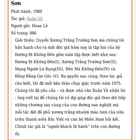
Sơn
Phát hành:
1989
Tác giả:
Xuân Vũ
Người gửi:
Hoan Lê
Số trang:
886
Giới thiệu:
Quyển Xương Trắng Trường Sơn mà chúng tôi
hân hạnh cho ra mắt độc giả hôm nay là tập hai của bộ
Đường Đi Không Đến gồm năm tập được biết như sau:
Đường Đi Không Đến(I), Xương Trắng Trường Sơn(II),
Mạng Người Lá Rụng(III), Đến Mà Không Đến(IV) và
Đồng Bằng Gai Góc (V). Ba quyển sau cùng, theo tác giả
cho biết, thì đã mất bản thảo chạy giặc trước năm 1975.
Chúng tôi đã yêu cầu – và được nhà văn Xuân Vũ nhận lời
- ông viết lại để chúng tôi có dịp giúp độc giả theo dõi tiếp
những chương sau cùng của con đường oan nghiệt mà
mỗi tấc đất đã phủ xương trắng nhuộm máu tươi của nửa
triệu thanh niên Bắc Việt và cán bộ Miền Nam hồi kết.
Chính tác giả là “người khách lữ hành” trên con đường
ấy.