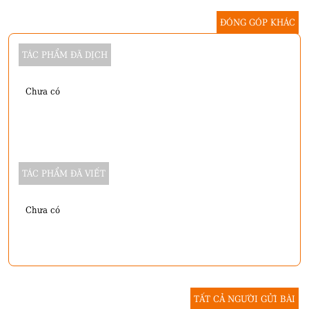
ĐÓNG GÓP KHÁC
TÁC PHẨM ĐÃ DỊCH
Chưa có
TÁC PHẨM ĐÃ VIẾT
Chưa có
TẤT CẢ NGƯỜI GỬI BÀI