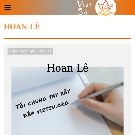
Việt
Sử
HOAN LÊ
Ngày tham gia:
chưa rõ
Hoan Lê