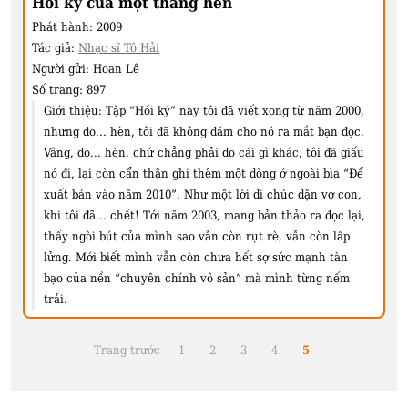
Hồi ký của một thằng hèn
Phát hành:
2009
Tác giả:
Nhạc sĩ Tô Hải
Người gửi:
Hoan Lê
Số trang:
897
Giới thiệu:
Tập “Hồi ký” này tôi đã viết xong từ năm 2000,
nhưng do... hèn, tôi đã không dám cho nó ra mắt bạn đọc.
Vâng, do... hèn, chứ chẳng phải do cái gì khác, tôi đã giấu
nó đi, lại còn cẩn thận ghi thêm một dòng ở ngoài bìa “Để
xuất bản vào năm 2010”. Như một lời di chúc dặn vợ con,
khi tôi đã... chết! Tới năm 2003, mang bản thảo ra đọc lại,
thấy ngòi bút của mình sao vẫn còn rụt rè, vẫn còn lấp
lửng. Mới biết mình vẫn còn chưa hết sợ sức mạnh tàn
bạo của nền “chuyên chính vô sản” mà mình từng nếm
trải.
Trang trước
1
2
3
4
5