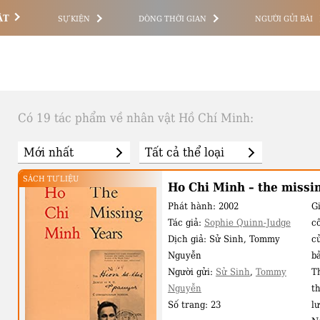
ẬT
SỰ KIỆN
DÒNG THỜI GIAN
NGƯỜI GỬI BÀI
Có 19 tác phẩm về nhân vật Hồ Chí Minh:
SÁCH TƯ LIỆU
Ho Chi Minh – the missin
Phát hành:
2002
Gi
Tác giả:
Sophie Quinn-Judge
c
Dịch giả:
Sử Sinh, Tommy
c
Nguyễn
b
Người gửi:
Sử Sinh
,
Tommy
T
Nguyễn
t
Số trang:
23
l