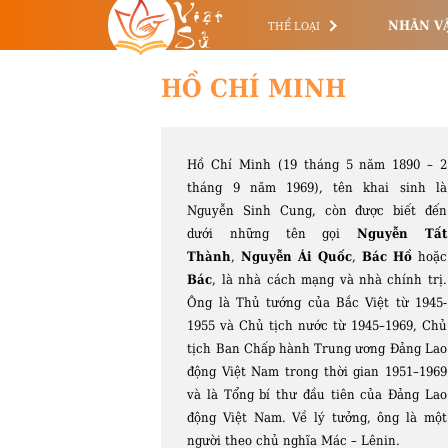
Việt
Sử
NHÂN V
THỂ LOẠI
HỒ CHÍ MINH
Hồ Chí Minh (19 tháng 5 năm 1890 – 2
tháng 9 năm 1969), tên khai sinh là
Nguyễn Sinh Cung, còn được biết đến
dưới những tên gọi
Nguyễn Tất
Thành
,
Nguyễn Ái Quốc
,
Bác Hồ
hoặc
Bác
, là nhà cách mạng và nhà chính trị.
Ông là Thủ tướng của Bắc Việt từ 1945-
1955 và Chủ tịch nước từ 1945–1969, Chủ
tịch Ban Chấp hành Trung ương Đảng Lao
động Việt Nam trong thời gian 1951–1969
và là Tổng bí thư đầu tiên của Đảng Lao
động Việt Nam. Về lý tưởng, ông là một
người theo chủ nghĩa Mác – Lênin.