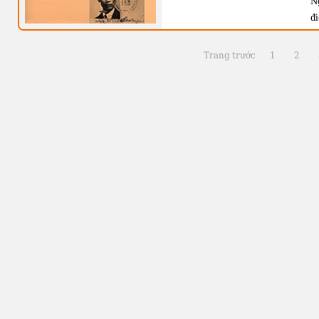
N
đi
N
s
Trang trước
1
2
n
1
p
m
đ
mà
v
mà