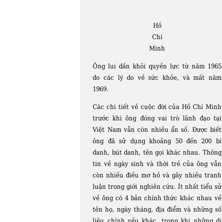
Hồ
Chí
Minh
Ông lui dần khỏi quyền lực từ năm 1965
do các lý do về sức khỏe, và mất năm
1969.
Các chi tiết về cuộc đời của Hồ Chí Minh
trước khi ông đóng vai trò lãnh đạo tại
Việt Nam vẫn còn nhiều ẩn số. Được biết
ông đã sử dụng khoảng 50 đến 200 bí
danh, bút danh, tên gọi khác nhau. Thông
tin về ngày sinh và thời trẻ của ông vẫn
còn nhiều điều mơ hồ và gây nhiều tranh
luận trong giới nghiên cứu. Ít nhất tiểu sử
về ông có 4 bản chính thức khác nhau về
tên họ, ngày tháng, địa điểm và những số
liệu chính yếu khác, trong khi những dị