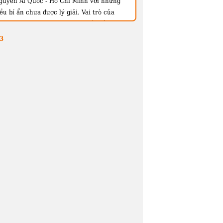
guyễn Ái Quốc - Hồ Chí Minh với những
ều bí ẩn chưa được lý giải. Vai trò của
AQ/HCM trong phong trào Quốc tế cộng
ản nói chung và trong ĐCS Đông Dương
3
ói riêng, trước khi ông quay lại VN năm
941, thực sự đến đâu? NAQ thời trai trẻ có
hải là người cộng sản không, hay ông chỉ
uốn dùng CNCS như một công cụ để đi
ến cái đích giải phóng dân tộc? Chương 6
 chúng tôi trích dịch sẽ hé lộ đôi chút
ề những gian truân của HCM tại Liên Xô
 các tài liệu chính thống ít nhắc tới...