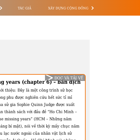
TÁC GIẢ
XÂY DỰNG CỘNG ĐỒNG
ĐỌC VÀ TẢI VỀ
g years (chapter 6) – bản dịch
ới thiệu:
Đây là một công trình sử học
ông phu được nghiên cứu hết sức tỉ mỉ
ủa sử gia Sophie Quinn Judge được xuất
ản thành sách với đầu đề “Ho Chi Minh –
he missing years” (HCM – Những năm
háng bí mật), nói về thời kỳ mấy chục năm
ưu lạc nước ngoài của nhân vật lịch sử