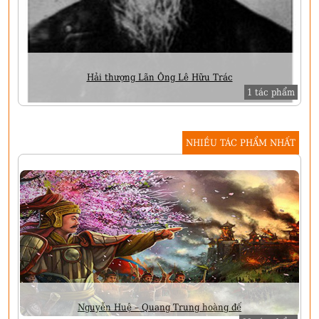
Hải thượng Lãn Ông Lê Hữu Trác
1 tác phẩm
NHIỀU TÁC PHẨM NHẤT
Nguyễn Huệ – Quang Trung hoàng đế