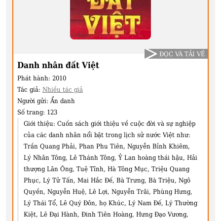
ĐỌC VÀ TẢI VỀ
Danh nhân đất Việt
Phát hành:
2010
Tác giả:
Nhiều tác giả
Người gửi:
Ẩn danh
Số trang:
123
Giới thiệu:
Cuốn sách giới thiệu về cuộc đời và sự nghiệp
của các danh nhân nổi bật trong lịch sử nước Việt như:
Trần Quang Phải, Phan Phu Tiên, Nguyễn Bỉnh Khiêm,
Lý Nhân Tông, Lê Thánh Tông, Ỷ Lan hoàng thái hậu, Hải
thượng Lãn Ông, Tuệ Tĩnh, Hà Tông Mục, Triệu Quang
Phục, Lý Tử Tấn, Mai Hắc Đế, Bà Trưng, Bà Triệu, Ngô
Quyền, Nguyễn Huệ, Lê Lợi, Nguyễn Trãi, Phùng Hưng,
Lý Thái Tổ, Lê Quý Đôn, họ Khúc, Lý Nam Đế, Lý Thường
Kiệt, Lê Đại Hành, Đinh Tiên Hoàng, Hưng Đạo Vương,