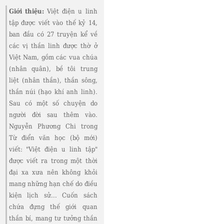
Giới thiệu:
Việt điện u linh
tập được viết vào thế kỷ 14,
ban đầu có 27 truyện kể về
các vị thần linh được thờ ở
Việt Nam, gồm các vua chúa
(nhân quân), bề tôi trung
liệt (nhân thần), thần sông,
thần núi (hạo khí anh linh).
Sau có một số chuyện do
người đời sau thêm vào.
Nguyễn Phương Chi trong
Từ điển văn học (bộ mới)
viết: "Việt điện u linh tập"
được viết ra trong một thời
đại xa xưa nên không khỏi
mang những hạn chế do điều
kiện lịch sử... Cuốn sách
chứa đựng thế giới quan
thần bí, mang tư tưởng thần