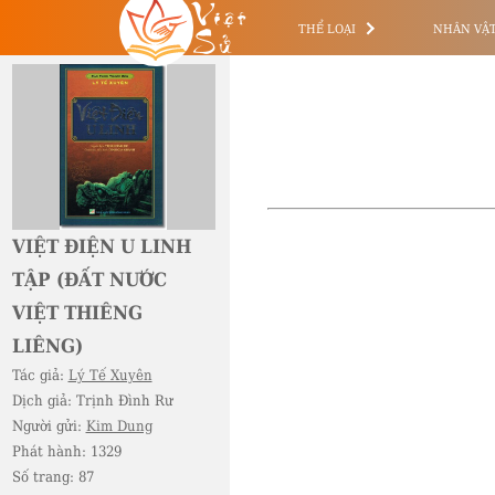
Việt
Sử
THỂ LOẠI
NHÂN VẬ
VIỆT ĐIỆN U LINH
TẬP (ĐẤT NƯỚC
VIỆT THIÊNG
LIÊNG)
Tác giả:
Lý Tế Xuyên
Dịch giả:
Trịnh Đình Rư
Người gửi:
Kim Dung
Phát hành:
1329
Số trang:
87