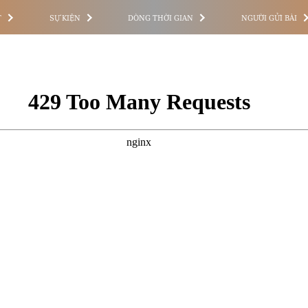
T
SỰ KIỆN
DÒNG THỜI GIAN
NGƯỜI GỬI BÀI