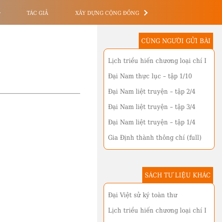
TÁC GIẢ
XÂY DỰNG CỘNG ĐỒNG
CÙNG NGƯỜI GỬI BÀI
Lịch triều hiến chương loại chí I
Đại Nam thực lục – tập 1/10
Đại Nam liệt truyện – tập 2/4
Đại Nam liệt truyện – tập 3/4
Đại Nam liệt truyện – tập 1/4
Gia Định thành thông chí (full)
SÁCH TƯ LIỆU KHÁC
Đại Việt sử ký toàn thư
Lịch triều hiến chương loại chí I