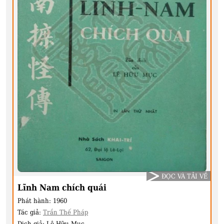
ĐỌC VÀ TẢI VỀ
Lĩnh Nam chích quái
Phát hành:
1960
Tác giả:
Trần Thế Pháp
Dịch giả:
Lê Hữu Mục