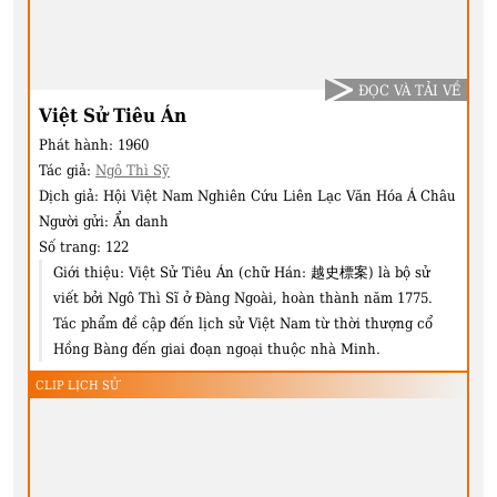
ĐỌC VÀ TẢI VỀ
Việt Sử Tiêu Án
Phát hành:
1960
Tác giả:
Ngô Thì Sỹ
Dịch giả:
Hội Việt Nam Nghiên Cứu Liên Lạc Văn Hóa Á Châu
Người gửi:
Ẩn danh
Số trang:
122
Giới thiệu:
Việt Sử Tiêu Án (chữ Hán: 越史標案) là bộ sử
viết bởi Ngô Thì Sĩ ở Đàng Ngoài, hoàn thành năm 1775.
Tác phẩm đề cập đến lịch sử Việt Nam từ thời thượng cổ
Hồng Bàng đến giai đoạn ngoại thuộc nhà Minh.
CLIP LỊCH SỬ