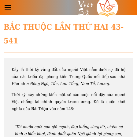
Việt
Sử
BẮC THUỘC LẦN THỨ HAI 43-
541
Đây là thời kỳ vùng đất của người Việt nằm dưới sự đô hộ
của các triều đại phong kiến Trung Quốc nối tiếp sau nhà
Hán như:
Đông Ngô, Tấn, Lưu Tống, Nam Tề, Lương
.
Thời kỳ này chứng kiến một số các cuộc nổi dậy của người
Việt chống lại chính quyền trung ương. Đó là cuộc khởi
nghĩa của
Bà Triệu
vào năm 248:
“
Tôi muốn cưỡi cơn gió mạnh, đạp luồng sóng dữ, chém cá
kình ở biển khơi, đánh đuổi quân Ngô giành lại giang sơn,