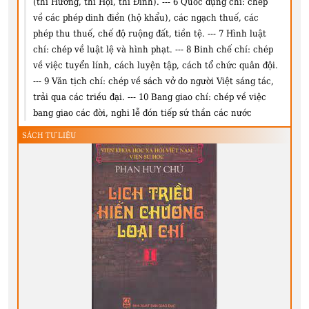
(thi Hương, thi Hội, thi Ðình). --- 6 Quốc dụng chí: chép
về các phép dinh điền (hộ khẩu), các ngạch thuế, các
phép thu thuế, chế độ ruộng đất, tiền tệ. --- 7 Hình luật
chí: chép về luật lệ và hình phạt. --- 8 Binh chế chí: chép
về việc tuyển lính, cách luyện tập, cách tổ chức quân đội.
--- 9 Văn tịch chí: chép về sách vở do người Việt sáng tác,
trải qua các triều đại. --- 10 Bang giao chí: chép về việc
bang giao các đời, nghi lễ đón tiếp sứ thần các nước
SÁCH TƯ LIỆU