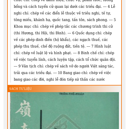
bổng và cách tuyển cử quan lại dưới các triều đại. --- 4 Lễ
nghi chí: chép về các điển lễ thuộc về triều nghi, tế tự,
tông miếu, khánh hạ, quốc tang, tấn tôn, sách phong. --- 5
Khoa mục chí: chép về phép tắc các chương trình thi cử
(thi Hương, thi Hội, thi Ðình). --- 6 Quốc dụng chí: chép
về các phép dinh điền (hộ khẩu), các ngạch thuế, các
phép thu thuế, chế độ ruộng đất, tiền tệ. --- 7 Hình luật
chí: chép về luật lệ và hình phạt. --- 8 Binh chế chí: chép
về việc tuyển lính, cách luyện tập, cách tổ chức quân đội.
--- 9 Văn tịch chí: chép về sách vở do người Việt sáng tác,
trải qua các triều đại. --- 10 Bang giao chí: chép về việc
bang giao các đời, nghi lễ đón tiếp sứ thần các nước
SÁCH TƯ LIỆU