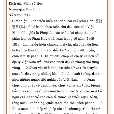
Dịch giả:
Viện Sử Học
Người gửi:
Kim Dung
Số trang:
730
Giới thiệu:
Lịch triều hiến chương loại chí (chữ Hán: 歷朝
憲章類誌) là bộ bách khoa toàn thư đầu tiên của Việt
Nam. Có nghĩa là Phép tắc các triều đại chép theo thể
phân loại do Phan Huy Chú soạn trong 10 năm (1809-
1819). Lịch triều hiến chương loại chí, ghi chép dữ liệu
lịch sử từ thời Hồng Bàng đến Lê Mạt, gồm 49 quyển,
chia làm 10 phần: 1 Ðịa dư chí: chép về địa lý và lịch sử
địa lý Việt Nam trải qua các triều đại và phong thổ từng
vùng. --- 2 Nhân vật chí: chép về tiểu sử và tiểu truyện
của các đế vương, những bậc hiền tài, danh tướng, danh
nho, những người tiết nghĩa của Việt Nam. --- 3 Quan
chức chí: chép về danh hiệu, chức vụ, phẩm tước, lương
bổng và cách tuyển cử quan lại dưới các triều đại. --- 4 Lễ
nghi chí: chép về các điển lễ thuộc về triều nghi, tế tự,
tông miếu, khánh hạ, quốc tang, tấn tôn, sách phong. --- 5
Khoa mục chí: chép về phép tắc các chương trình thi cử