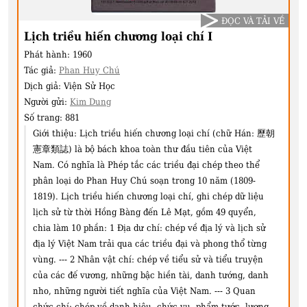
ĐỌC VÀ TẢI VỀ
Lịch triều hiến chương loại chí I
Phát hành:
1960
Tác giả:
Phan Huy Chú
Dịch giả:
Viện Sử Học
Người gửi:
Kim Dung
Số trang:
881
Giới thiệu:
Lịch triều hiến chương loại chí (chữ Hán: 歷朝
憲章類誌) là bộ bách khoa toàn thư đầu tiên của Việt
Nam. Có nghĩa là Phép tắc các triều đại chép theo thể
phân loại do Phan Huy Chú soạn trong 10 năm (1809-
1819). Lịch triều hiến chương loại chí, ghi chép dữ liệu
lịch sử từ thời Hồng Bàng đến Lê Mạt, gồm 49 quyển,
chia làm 10 phần: 1 Ðịa dư chí: chép về địa lý và lịch sử
địa lý Việt Nam trải qua các triều đại và phong thổ từng
vùng. --- 2 Nhân vật chí: chép về tiểu sử và tiểu truyện
của các đế vương, những bậc hiền tài, danh tướng, danh
nho, những người tiết nghĩa của Việt Nam. --- 3 Quan
chức chí: chép về danh hiệu, chức vụ, phẩm tước, lương