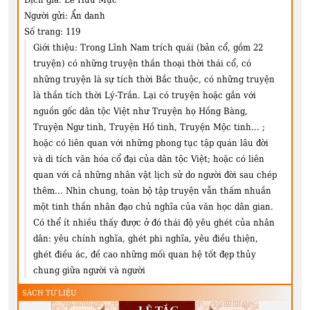
Người gửi:
Ẩn danh
Số trang:
119
Giới thiệu:
Trong Lĩnh Nam trích quái (bản cổ, gồm 22
truyện) có những truyện thần thoại thời thái cổ, có
những truyện là sự tích thời Bắc thuộc, có những truyện
là thần tích thời Lý-Trần. Lại có truyện hoặc gắn với
nguồn gốc dân tộc Việt như Truyện họ Hồng Bàng,
Truyện Ngư tinh, Truyện Hồ tinh, Truyện Mộc tinh... ;
hoặc có liên quan với những phong tục tập quán lâu đời
và di tích văn hóa cổ đại của dân tộc Việt; hoặc có liên
quan với cả những nhân vật lịch sử do người đời sau chép
thêm... Nhìn chung, toàn bộ tập truyện vẫn thấm nhuần
một tinh thần nhân đạo chủ nghĩa của văn học dân gian.
Có thể ít nhiều thấy được ở đó thái độ yêu ghét của nhân
dân: yêu chính nghĩa, ghét phi nghĩa, yêu điều thiện,
ghét điều ác, đề cao những mối quan hệ tốt đẹp thủy
chung giữa người và người
SÁCH TƯ LIỆU