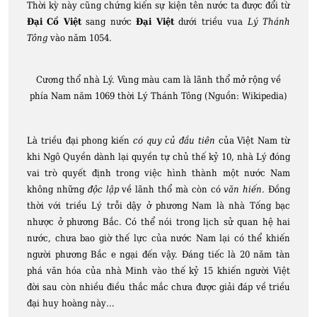
Thời kỳ này cũng chứng kiến sự kiện tên nước ta được đổi từ
Đại Cồ Việt
sang nước
Đại Việt
dưới triều vua
Lý Thánh
Tông
vào năm 1054.
Cương thổ nhà Lý. Vùng màu cam là lãnh thổ mở rộng về
phía Nam năm 1069 thời Lý Thánh Tông (Nguồn: Wikipedia)
Là triều đại phong kiến
có quy củ đầu tiên
của Việt Nam từ
khi Ngô Quyền dành lại quyền tự chủ thế kỷ 10, nhà Lý đóng
vai trò quyết định trong việc hình thành một nước Nam
không những
độc lập
về lãnh thổ mà còn có
văn hiến
. Đồng
thời với triều Lý trỗi dậy ở phương Nam là nhà Tống bạc
nhược ở phương Bắc. Có thể nói trong lịch sử quan hệ hai
nước, chưa bao giờ thế lực của nước Nam lại có thể khiến
người phương Bắc e ngại đến vậy. Đáng tiếc là 20 năm tàn
phá văn hóa của nhà Minh vào thế kỷ 15 khiến người Việt
đời sau còn nhiều điều thắc mắc chưa được giải đáp về triều
đại huy hoàng này…