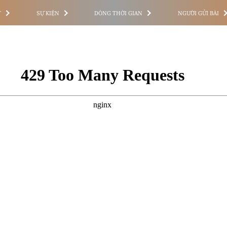
T
SỰ KIỆN
DÒNG THỜI GIAN
NGƯỜI GỬI BÀI