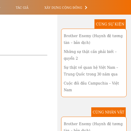
TÁC GIẢ
XÂY DỰNG CỘNG ĐỒNG
CÙNG SỰ KIỆN
Brother Enemy (Huynh đệ tương
tàn – bản dịch)
Những sự thật cần phải biết –
quyển 2
Sự thật về quan hệ Việt Nam –
Trung Quốc trong 30 năm qua
Cuộc đối đầu Campuchia – Việt
Nam
CÙNG NHÂN VẬT
Brother Enemy (Huynh đệ tương
tàn – bản dịch)