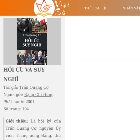
Việt
Sử
THỂ LOẠI
NHÂN VẬ
HỒI ỨC VÀ SUY
NGHĨ
Tác giả:
Trần Quang Cơ
Người gửi:
Đặng Chí Hùng
Phát hành:
2001
Số trang:
194
Giới thiệu:
Là hồi ký của
Trần Quang Cơ, nguyên Ủy
viên Trung ương Đảng, thứ