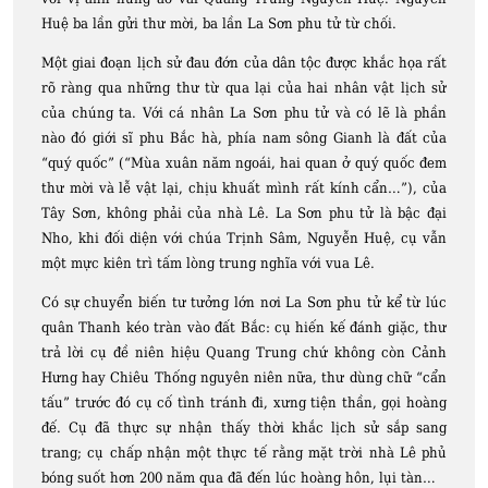
Huệ ba lần gửi thư mời, ba lần La Sơn phu tử từ chối.
Một giai đoạn lịch sử đau đớn của dân tộc được khắc họa rất
rõ ràng qua những thư từ qua lại của hai nhân vật lịch sử
của chúng ta. Với cá nhân La Sơn phu tử và có lẽ là phần
nào đó giới sĩ phu Bắc hà, phía nam sông Gianh là đất của
“quý quốc” (“Mùa xuân năm ngoái, hai quan ở quý quốc đem
thư mời và lễ vật lại, chịu khuất mình rất kính cẩn…”), của
Tây Sơn, không phải của nhà Lê. La Sơn phu tử là bậc đại
Nho, khi đối diện với chúa Trịnh Sâm, Nguyễn Huệ, cụ vẫn
một mực kiên trì tấm lòng trung nghĩa với vua Lê.
Có sự chuyển biến tư tưởng lớn nơi La Sơn phu tử kể từ lúc
quân Thanh kéo tràn vào đất Bắc: cụ hiến kế đánh giặc, thư
trả lời cụ đề niên hiệu Quang Trung chứ không còn Cảnh
Hưng hay Chiêu Thống nguyên niên nữa, thư dùng chữ “cẩn
tấu” trước đó cụ cố tình tránh đi, xưng tiện thần, gọi hoàng
đế. Cụ đã thực sự nhận thấy thời khắc lịch sử sắp sang
trang; cụ chấp nhận một thực tế rằng mặt trời nhà Lê phủ
bóng suốt hơn 200 năm qua đã đến lúc hoàng hôn, lụi tàn…