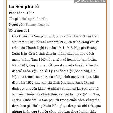
ĐỌC VÀ TẢI VỀ
La Sơn phu tử
Phát hành:
1952
Tác giả:
Hoàng Xuân Hãn
Người gửi:
Tommy Nguyễn
Số trang:
361
Giới thiệu:
La Sơn phu tử được học giả Hoàng Xuân Hãn
sưu tầm tư liệu từ những năm 1939, đã trích đăng vài kỳ
trên báo Thanh Nghị từ năm 1944-1945. Học giả Hoàng
Xuân Hãn đã trù tính đem in thành sách nhưng Cách
mạng tháng Tám 1945 nổ ra nên kế hoạch in tạm hoãn.
Năm 1949, ông cho ra mắt bạn đọc một chuyên khảo độc
đáo về nhân vật lịch sử Lý Thường Kiệt (Sông Nhị, Hà
Nội) mà trước-sau chưa có công trình nào vượt qua. Mãi
đến năm 1952, sau khi gia đình ông sang Paris (Pháp)
định cư, chuyên khảo về nhân vật lịch sử La Sơn phu tử
Nguyễn Thiếp mới chính thức ra mắt bạn đọc (Minh Tân,
Paris). Cuộc đời La Sơn phu tử trong cuốn sách cùng tên
được học giả Hoàng Xuân Hãn phục dựng rất chi tiết, qua
những khảo cứu tư liệu công phu bạn đọc sẽ nhìn thấy