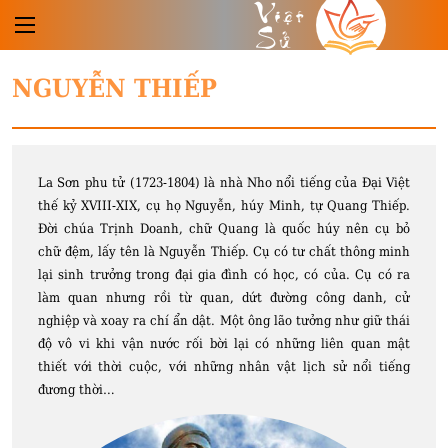
Việt
Sử
NGUYỄN THIẾP
La Sơn phu tử (1723-1804) là nhà Nho nổi tiếng của Đại Việt
thế kỷ XVIII-XIX, cụ họ Nguyễn, húy Minh, tự Quang Thiếp.
Đời chúa Trịnh Doanh, chữ Quang là quốc húy nên cụ bỏ
chữ đệm, lấy tên là Nguyễn Thiếp. Cụ có tư chất thông minh
lại sinh trưởng trong đại gia đình có học, có của. Cụ có ra
làm quan nhưng rồi từ quan, dứt đường công danh, cử
nghiệp và xoay ra chí ẩn dật. Một ông lão tưởng như giữ thái
độ vô vi khi vận nước rối bời lại có những liên quan mật
thiết với thời cuộc, với những nhân vật lịch sử nổi tiếng
đương thời…