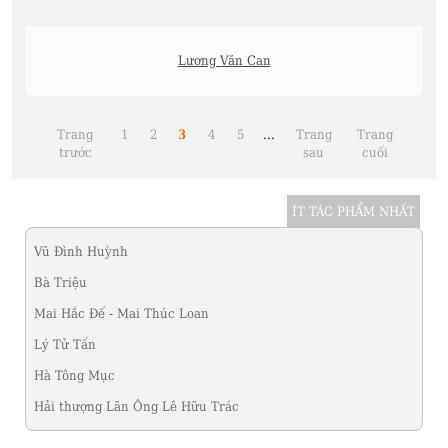
Lương Văn Can
Trang
1
2
3
4
5
...
Trang
Trang
trước
sau
cuối
ÍT TÁC PHẨM NHẤT
Vũ Đình Huỳnh
Bà Triệu
Mai Hắc Đế - Mai Thúc Loan
Lý Tử Tấn
Hà Tông Mục
Hải thượng Lãn Ông Lê Hữu Trác