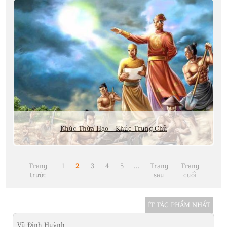
Khúc Thừa Hạo – Khúc Trung Chủ
Trang
1
2
3
4
5
...
Trang
Trang
trước
sau
cuối
ÍT TÁC PHẨM NHẤT
Vũ Đình Huỳnh