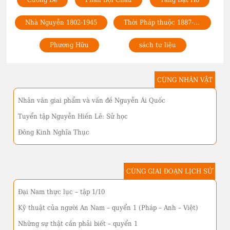
Nhà Nguyễn 1802-1945
Thời Pháp thuộc 1887-1945
Phương Hữu
sách tư liệu
CÙNG NHÂN VẬT
Nhân văn giai phẩm và vấn đề Nguyễn Ái Quốc
Tuyển tập Nguyễn Hiến Lê: Sử học
Đông Kinh Nghĩa Thục
CÙNG GIAI ĐOẠN LỊCH SỬ
Đại Nam thực lục – tập 1/10
Kỹ thuật của người An Nam – quyển 1 (Pháp – Anh – Việt)
Những sự thật cần phải biết – quyển 1