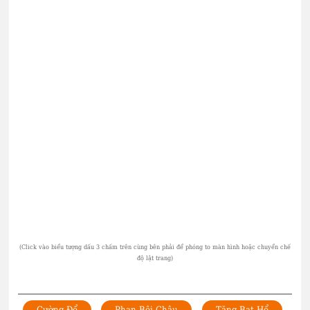
Cường Để
Phan Bội Châu
Tăng Bạt Hổ