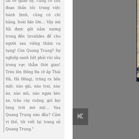
tài về quân sự, cũng có thủ
đoạn thần tốc trong việc
hành binh, cũng có chí
hăng, hoài bão lớn… Vậy mà
Nã được gửi nắm xương
trong đền Invalides để cho
người sau viếng thăm ca
tụng! Còn Quang Trung? Sự
nghiệp oanh liệt phải vùi sâu
trong vực thẳm thời gian!
Trèo lên Đống Đa (ở ấp Thái
Hà, Hà Đông), trông ra bốn
mặt: nào gái, nào trai, nào
áo, nào mũ, nào ngựa kéo
xe, trâu cày ruộng, gió bụi
lưng trời mờ mịt… Vua
Quang Trung nào đâu? Cảm
vì thế, tôi viết lại trang sử
Quang Trung."