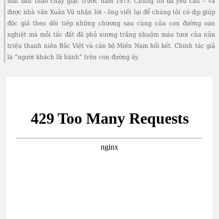
mất bản thảo chạy giặc trước năm 1975. Chúng tôi đã yêu cầu – và
được nhà văn Xuân Vũ nhận lời - ông viết lại để chúng tôi có dịp giúp
độc giả theo dõi tiếp những chương sau cùng của con đường oan
nghiệt mà mỗi tấc đất đã phủ xương trắng nhuộm máu tươi của nửa
triệu thanh niên Bắc Việt và cán bộ Miền Nam hồi kết. Chính tác giả
là “người khách lữ hành” trên con đường ấy.