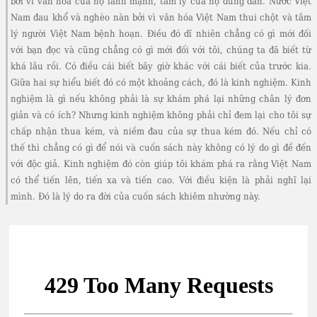
bởi vì văn hóa của họ lành mạnh, tâm lý của họ đúng đắn. Nước Việt
Nam đau khổ và nghèo nàn bởi vì văn hóa Việt Nam thui chột và tâm
lý người Việt Nam bệnh hoạn. Điều đó dĩ nhiên chẳng có gì mới đối
với bạn đọc và cũng chẳng có gì mới đối với tôi, chúng ta đã biết từ
khá lâu rồi. Có điều cái biết bây giờ khác với cái biết của trước kia.
Giữa hai sự hiểu biết đó có một khoảng cách, đó là kinh nghiệm. Kinh
nghiệm là gì nếu không phải là sự khám phá lại những chân lý đơn
giản và có ích? Nhưng kinh nghiệm không phải chỉ đem lại cho tôi sự
chấp nhận thua kém, và niềm đau của sự thua kém đó. Nếu chỉ có
thế thì chẳng có gì để nói và cuốn sách này không có lý do gì đề đến
với độc giả. Kinh nghiệm đó còn giúp tôi khám phá ra rằng Việt Nam
có thể tiến lên, tiến xa và tiến cao. Với điều kiện là phải nghĩ lại
mình. Đó là lý do ra đời của cuốn sách khiêm nhường này.