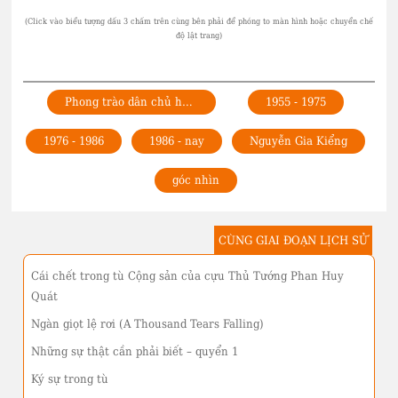
Phong trào dân chủ hóa Việt Nam trong cộng đồng người Việt
1955 - 1975
1976 - 1986
1986 - nay
Nguyễn Gia Kiểng
góc nhìn
CÙNG GIAI ĐOẠN LỊCH SỬ
Cái chết trong tù Cộng sản của cựu Thủ Tướng Phan Huy
Quát
Ngàn giọt lệ rơi (A Thousand Tears Falling)
Những sự thật cần phải biết – quyển 1
Ký sự trong tù