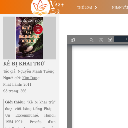
Việt
Sử
THỂ LOẠI
NHÂN VẬ
KẺ BỊ KHAI TRỪ
Tác giả:
Nguyễn Mạnh Tường
Người gửi:
Kim Dung
Phát hành:
2011
Số trang:
366
Giới thiệu:
“Kẻ bị khai trừ”
được viết bằng tiếng Pháp –
Un Excommunié. Hanoi:
1954-1991: Procès d’un