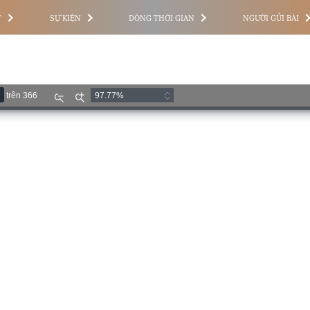
T
SỰ KIỆN
DÒNG THỜI GIAN
NGƯỜI GỬI BÀI