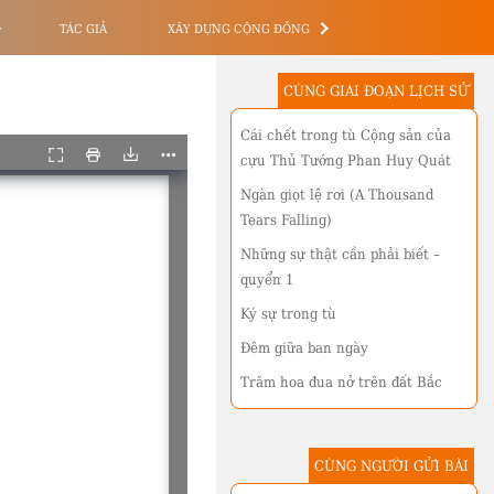
TÁC GIẢ
XÂY DỰNG CỘNG ĐỒNG
CÙNG GIAI ĐOẠN LỊCH SỬ
Cái chết trong tù Cộng sản của
cựu Thủ Tướng Phan Huy Quát
Ngàn giọt lệ rơi (A Thousand
Tears Falling)
Những sự thật cần phải biết –
quyển 1
Ký sự trong tù
Đêm giữa ban ngày
Trăm hoa đua nở trên đất Bắc
CÙNG NGƯỜI GỬI BÀI