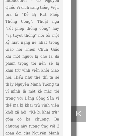
intellectuel – do Nguyễn
Quốc Vĩ dịch sang tiếng Việt,
tựa là “Kẻ Bị Rút Phép
Thông Công”. Thuật ngữ
“rút phép thông công” hay
“vạ tuyệt thông” nói tới một
kỷ luật nặng nề nhất trong
Giáo hội Thiên Chúa Giáo
khi một người bị cho là đã
phạm trọng tội nên sẽ bị
khai trừ vĩnh viễn khỏi Giáo
hội. Hiểu như thế thì ta sẽ
thấy Nguyễn Mạnh Tường tự
ví mình là một kẻ mắc tội
trọng với Đảng Cộng Sản vì
thế mà bị khai trừ vĩnh viễn
khỏi xã hội. “Kẻ bị khai trừ”
gồm có ba chương. Ba
chương này tương ứng với 3
đoạn đời của Nguyễn Mạnh