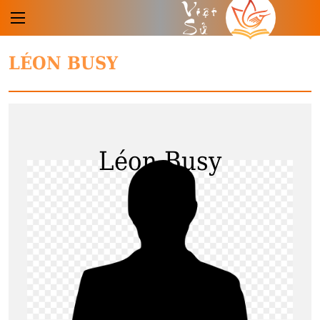
Việt
Sử
LÉON BUSY
Léon Busy