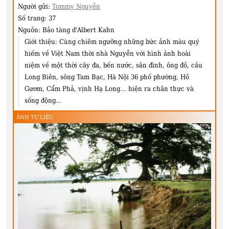
Người gửi:
Tommy Nguyễn
Số trang:
37
Nguồn:
Bảo tàng d'Albert Kahn
Giới thiệu:
Cùng chiêm ngưỡng những bức ảnh màu quý
hiếm về Việt Nam thời nhà Nguyễn với hình ảnh hoài
niệm về một thời cây đa, bến nước, sân đình, ông đồ, cầu
Long Biên, sông Tam Bạc, Hà Nội 36 phố phường, Hồ
Gươm, Cẩm Phả, vịnh Hạ Long... hiện ra chân thực và
sống động...
ẢNH TƯ LIỆU