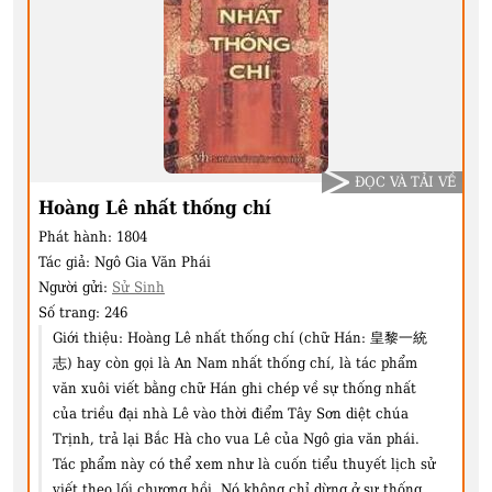
ĐỌC VÀ TẢI VỀ
Hoàng Lê nhất thống chí
Phát hành:
1804
Tác giả:
Ngô Gia Văn Phái
Người gửi:
Sử Sinh
Số trang:
246
Giới thiệu:
Hoàng Lê nhất thống chí (chữ Hán: 皇黎⼀統
志) hay còn gọi là An Nam nhất thống chí, là tác phẩm
văn xuôi viết bằng chữ Hán ghi chép về sự thống nhất
của triều đại nhà Lê vào thời điểm Tây Sơn diệt chúa
Trịnh, trả lại Bắc Hà cho vua Lê của Ngô gia văn phái.
Tác phẩm này có thể xem như là cuốn tiểu thuyết lịch sử
viết theo lối chương hồi. Nó không chỉ dừng ở sự thống