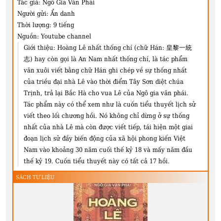
Tác giả:
Ngô Gia Văn Phái
Người gửi:
Ẩn danh
Thời lượng:
9 tiếng
Nguồn:
Youtube channel
Giới thiệu:
Hoàng Lê nhất thống chí (chữ Hán: 皇黎⼀統
志) hay còn gọi là An Nam nhất thống chí, là tác phẩm
văn xuôi viết bằng chữ Hán ghi chép về sự thống nhất
của triều đại nhà Lê vào thời điểm Tây Sơn diệt chúa
Trịnh, trả lại Bắc Hà cho vua Lê của Ngô gia văn phái.
Tác phẩm này có thể xem như là cuốn tiểu thuyết lịch sử
viết theo lối chương hồi. Nó không chỉ dừng ở sự thống
nhất của nhà Lê mà còn được viết tiếp, tái hiện một giai
đoạn lịch sử đầy biến động của xã hội phong kiến Việt
Nam vào khoảng 30 năm cuối thế kỷ 18 và mấy năm đầu
thế kỷ 19. Cuốn tiểu thuyết này có tất cả 17 hồi.
SÁCH TƯ LIỆU