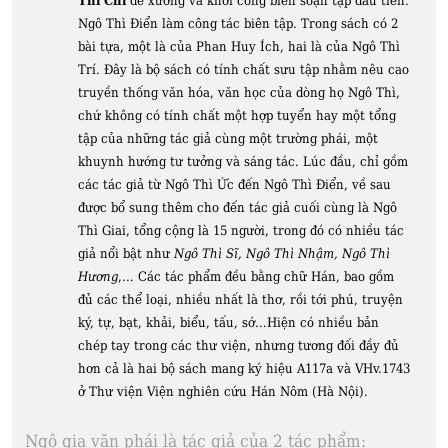
Thì Chí
đề xướng và khởi công biên soạn tập đầu tiên.
Ngô Thì Điển làm công tác biên tập. Trong sách có 2
bài tựa, một là của Phan Huy Ích, hai là của Ngô Thì
Trí. Đây là bộ sách có tính chất sưu tập nhằm nêu cao
truyền thống văn hóa, văn học của dòng họ Ngô Thì,
chứ không có tính chất một hợp tuyển hay một tổng
tập của những tác giả cùng một trường phái, một
khuynh hướng tư tưởng và sáng tác. Lúc đầu, chỉ gồm
các tác giả từ Ngô Thì Ức đến Ngô Thì Điển, về sau
được bổ sung thêm cho đến tác giả cuối cùng là Ngô
Thì Giai, tổng cộng là 15 người, trong đó có nhiều tác
giả nổi bật như
Ngô Thì Sĩ, Ngô Thì Nhậm, Ngô Thì
Hương
,… Các tác phẩm đều bằng chữ Hán, bao gồm
đủ các thể loại, nhiều nhất là thơ, rồi tới phú, truyện
ký, tự, bạt, khải, biểu, tấu, sớ…Hiện có nhiều bản
chép tay trong các thư viện, nhưng tương đối đầy đủ
hơn cả là hai bộ sách mang ký hiệu A117a và VHv.1743
ở Thư viện Viện nghiên cứu Hán Nôm (Hà Nội).
Ngô gia văn phái là tác giả của 2 tác phẩm: