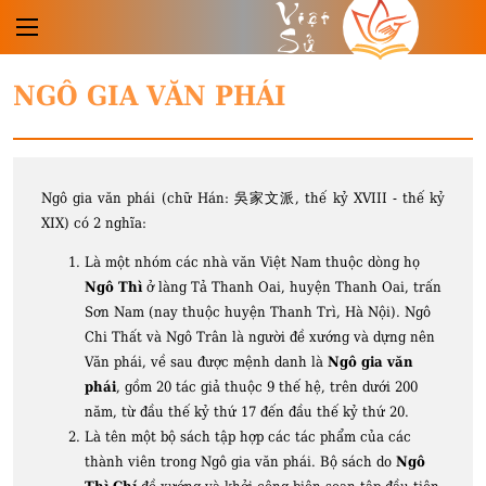
Việt
Sử
NGÔ GIA VĂN PHÁI
Ngô gia văn phái (chữ Hán: 吳家文派, thế kỷ XVIII - thế kỷ
XIX) có 2 nghĩa:
Là một nhóm các nhà văn Việt Nam thuộc dòng họ
Ngô Thì
ở làng Tả Thanh Oai, huyện Thanh Oai, trấn
Sơn Nam (nay thuộc huyện Thanh Trì, Hà Nội). Ngô
Chi Thất và Ngô Trân là người đề xướng và dựng nên
Văn phái, về sau được mệnh danh là
Ngô gia văn
phái
, gồm 20 tác giả thuộc 9 thế hệ, trên dưới 200
năm, từ đầu thế kỷ thứ 17 đến đầu thế kỷ thứ 20.
Là tên một bộ sách tập hợp các tác phẩm của các
thành viên trong Ngô gia văn phái. Bộ sách do
Ngô