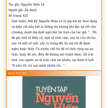
Tác giả:
Nguyễn Hiến Lê
Người gửi:
Ẩn danh
Số trang:
625
Giới thiệu:
Hồi Ký Nguyễn Hiến Lê là tập hồi ký theo dòng
sự kiện với hầu hết là thông tin nhưng khi đọc lại rất văn
chương, mượt mà dưới ngòi bút tài tình của tác giả. "...Tôi
đã ghi một số biến cố, một số tình cảm, suy tư của tôi lúc
này về một số việc xảy ra trong đời tôi mà tôi đã được
nghe hoặc thấy. Có nhiều chỗ tôi đã vô tình chép sai sự
thật, hoặc bỏ sót, điều đó không sao tránh được, lỗi ở kí
tính con người: nó bị tình cảm sai khiến; lại thêm ở tuổi
70 như tôi, nó suy giảm nhiều rồi..."
SÁCH TƯ LIỆU