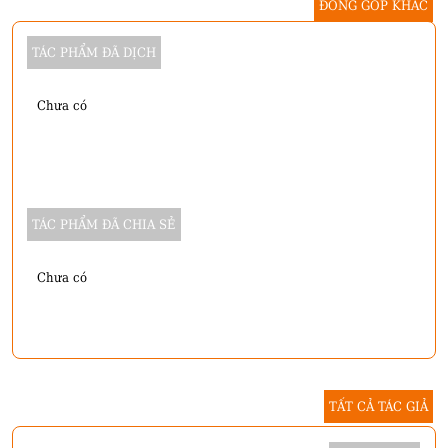
ĐÓNG GÓP KHÁC
TÁC PHẨM ĐÃ DỊCH
Chưa có
TÁC PHẨM ĐÃ CHIA SẺ
Chưa có
TẤT CẢ TÁC GIẢ