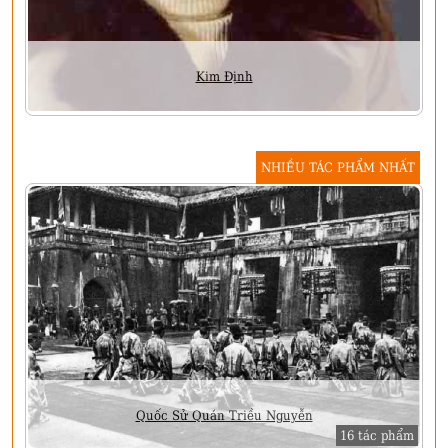
Kim Định
NHIỀU TÁC PHẨM NHẤT
Quốc Sử Quán Triều Nguyễn
16 tác phẩm