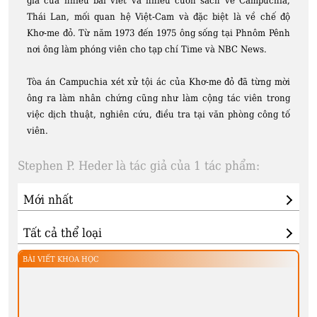
giả của nhiều bài viết và nhiều cuốn sách về Campuchia,
Thái Lan, mối quan hệ Việt-Cam và đặc biệt là về chế độ
Khơ-me đỏ. Từ năm 1973 đến 1975 ông sống tại Phnôm Pênh
nơi ông làm phóng viên cho tạp chí Time và NBC News.
Tòa án Campuchia xét xử tội ác của Khơ-me đỏ đã từng mời
ông ra làm nhân chứng cũng như làm cộng tác viên trong
việc dịch thuật, nghiên cứu, điều tra tại văn phòng công tố
viên.
Stephen P. Heder là tác giả của 1 tác phẩm:
BÀI VIẾT KHOA HỌC