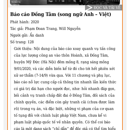
ĐỌC VÀ TẢI VỀ
Báo cáo Đồng Tâm (song ngữ Anh – Việt)
Phát hành:
2020
Tác giả:
Phạm Đoan Trang, Will Nguyễn
Người gửi:
Ẩn danh
Số trang:
128
Giới thiệu:
Nội dung của báo cáo xoay quanh vụ tấn công
của lực lượng công an vào thôn Hoành, xã Đồng Tâm,
huyện Mỹ Đức (Hà Nội) đêm mồng 8, rạng sáng mồng
9/01/2020, và các diễn biến kể từ đó cho tới hết phiên xét
xử sơ thẩm (7-14/9) vừa qua. Với 11 chương và phụ lục,
báo cáo nỗ lực cung cấp cả thông tin nhanh lẫn kiến thức
có giá trị dài hạn cho người đọc, như: hỏi nhanh đáp gọn,
bối cảnh vụ tranh chấp đất đai ở Đồng Tâm, đối sách của
chính quyền, các điểm còn gây tranh cãi (chưa được làm
rõ) trong vụ án, và đặc biệt, những vi phạm của cơ quan
tố tụng đối với chính luật pháp Việt Nam, chưa kể vi
phạm luật pháp quốc tế về nhân quyền. Có thể coi báo
cáo là một dạng sách “chỉ dẫn” để độc giả có thể tìm hiểu