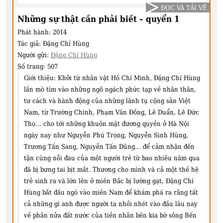
ĐỌC VÀ TẢI VỀ
Những sự thật cần phải biết – quyển 1
Phát hành:
2014
Tác giả:
Đặng Chí Hùng
Người gửi:
Đặng Chí Hùng
Số trang:
507
Giới thiệu:
Khởi từ nhân vật Hồ Chí Minh, Đặng Chí Hùng
lần mò tìm vào những ngõ ngách phức tạp về nhân thân,
tư cách và hành động của những lãnh tụ cộng sản Việt
Nam, từ Trường Chinh, Phạm Văn Đồng, Lê Duẩn, Lê Đức
Thọ… cho tới những khuôn mặt đương quyền ở Hà Nội
ngày nay như Nguyễn Phú Trọng, Nguyễn Sinh Hùng,
Trương Tấn Sang, Nguyễn Tấn Dũng… để cảm nhận đến
tận cùng nỗi đau của một người trẻ từ bao nhiêu năm qua
đã bị bưng tai bịt mắt. Thương cho mình và cả một thế hệ
trẻ sinh ra và lớn lên ở miền Bắc bị lường gạt, Đặng Chí
Hùng bắt đầu ngó vào miền Nam để khám phá ra rằng tất
cả những gì anh được người ta nhồi nhét vào đầu lâu nay
về phân nửa đất nước của tiền nhân bên kia bờ sông Bến