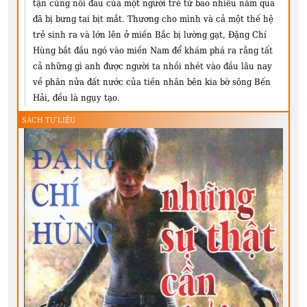
tận cùng nỗi đau của một người trẻ từ bao nhiêu năm qua
đã bị bưng tai bịt mắt. Thương cho mình và cả một thế hệ
trẻ sinh ra và lớn lên ở miền Bắc bị lường gạt, Đặng Chí
Hùng bắt đầu ngó vào miền Nam để khám phá ra rằng tất
cả những gì anh được người ta nhồi nhét vào đầu lâu nay
về phân nửa đất nước của tiền nhân bên kia bờ sông Bến
Hải, đều là ngụy tạo.
SÁCH TƯ LIỆU