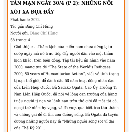
TẢN MẠN NGÀY 30/4 (P 2): NHỮNG NỖI
XÓT XA ĐỌA ĐẦY￼
Phát hành:
2022
Tác giả:
Đặng Chí Hùng
Người gửi:
Đặng Chí Hùng
Số trang:
4
Giới thiệu:
...Thảm kịch của miền nam chưa dừng lại ở
cướp ngày mà nó trực tiếp đẩy người dân vào một thảm
kịch khác: trên biển đông. Tập tài liệu ấn hành vào năm
2000, mang tựa đề “The State of the World’s Refugees
2000, 50 years of Humanitarian Action”, viết về tình trạng
tị nạn thế giới, để đánh dấu 50 năm hoạt động nhân đạo
của Liên Hiệp Quốc, Bà Sadako Ogata, Cao Ủy Trưởng Tị
Nạn Liên Hiệp Quốc, đã nói về lòng can trường của hàng
triệu người tị nạn và lánh nạn trên thế giới đã mất tất cả,
ngoại trừ niềm hy vọng, và đã vượt qua biết bao thử thách
và chông gai để đi tìm con đường sống. Bà Ogata đã tuyên
dương những người này là “Những người sống sót vĩ đại
của Thế Kỷ 20”...