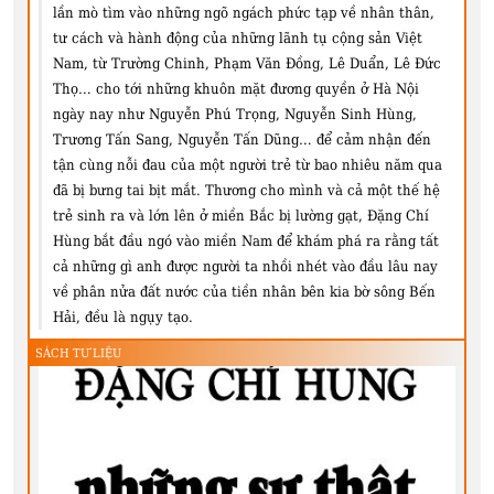
lần mò tìm vào những ngõ ngách phức tạp về nhân thân,
tư cách và hành động của những lãnh tụ cộng sản Việt
Nam, từ Trường Chinh, Phạm Văn Đồng, Lê Duẩn, Lê Đức
Thọ… cho tới những khuôn mặt đương quyền ở Hà Nội
ngày nay như Nguyễn Phú Trọng, Nguyễn Sinh Hùng,
Trương Tấn Sang, Nguyễn Tấn Dũng… để cảm nhận đến
tận cùng nỗi đau của một người trẻ từ bao nhiêu năm qua
đã bị bưng tai bịt mắt. Thương cho mình và cả một thế hệ
trẻ sinh ra và lớn lên ở miền Bắc bị lường gạt, Đặng Chí
Hùng bắt đầu ngó vào miền Nam để khám phá ra rằng tất
cả những gì anh được người ta nhồi nhét vào đầu lâu nay
về phân nửa đất nước của tiền nhân bên kia bờ sông Bến
Hải, đều là ngụy tạo.
SÁCH TƯ LIỆU