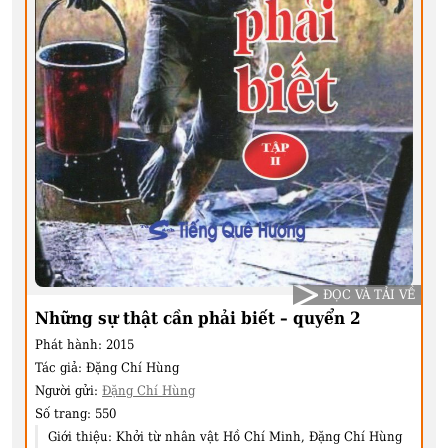
ĐỌC VÀ TẢI VỀ
Những sự thật cần phải biết – quyển 2
Phát hành:
2015
Tác giả:
Đặng Chí Hùng
Người gửi:
Đặng Chí Hùng
Số trang:
550
Giới thiệu:
Khởi từ nhân vật Hồ Chí Minh, Đặng Chí Hùng