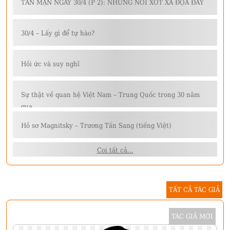
TẢN MẠN NGÀY 30/4 (P 2): NHỮNG NỖI XÓT XA ĐỌA ĐẦY￼
30/4 – Lấy gì để tự hào?
Hồi ức và suy nghĩ
Sự thật về quan hệ Việt Nam – Trung Quốc trong 30 năm
qua
Hồ sơ Magnitsky – Trương Tấn Sang (tiếng Việt)
Coi tất cả...
TẤT CẢ TÁC GIẢ
TÁC GIẢ MỚI